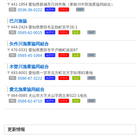
〒441-1954 愛知県新城市只持作角（寒狭川中部漁業協同組合）
0536-36-0222
TEL
ルアー
フライ
MAP
巴川漁協
〒444-2424 愛知県豊田市足助町宮平26-1
0565-62-0015
TEL
ルアー
フライ
えさ
MAP
矢作川漁業協同組合
〒470-0331 愛知県豊田市平戸橋町波岩87
0565-45-1064
TEL
ルアー
フライ
えさ
MAP
木曽川漁業協同組合
〒493-8001 愛知県一宮市北方町北方字吹埋82番地
0586-87-3222
TEL
ルアー
フライ
えさ
MAP
愛北漁業協同組合
〒484-0085 犬山市大字犬山字西古券522-1地先
0568-62-4710
TEL
ルアー
フライ
えさ
MAP
更新情報