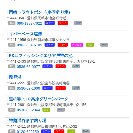
岡崎トラウトポンド(冬季釣り場)
〒444-3501 愛知県岡崎市池金町付近
090-1982-7022
TEL
ルアー
フライ
MAP
リバーベース塩瀬
〒441-1956 愛知県新城市塩瀬タカソヲ
090-3834-5109
TEL
ルアー
フライ
テンカラ
えさ
MAP
F&L.フィッシングエリア戸神の池
〒441-2433 愛知県北設楽郡設楽町川向字ナカジマ18-1
0536-65-0077
TEL
ルアー
フライ
MAP
段戸湖
〒441-2221 愛知県北設楽郡設楽町裏谷
0536-62-1000
TEL
ルアー
フライ
MAP
道の駅 つぐ高原グリーンパーク
〒441-2601 愛知県北設楽郡設楽町津具東山2-156
0536-83-2344
TEL
えさ
MAP
神越渓谷ます釣り場
〒444-2411 愛知県豊田市御内町天狗山2-32
0120-622150
TEL
ルアー
フライ
えさ
MAP