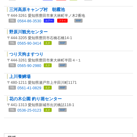
三河高原キャンプ村 朝霧池
〒444-3261 愛知県豊田市東大林町半ノ木2番地
0564-86-3530
TEL
ルアー
フライ
MAP
野原川観光センター
〒444-3205 愛知県豊田市石橋石橋14-1
0565-90-3414
TEL
えさ
MAP
つり天狗ますつり
〒444-3261 愛知県豊田市東大林町半田４−１
0565-90-2980
TEL
えさ
MAP
上川養鱒場
〒480-1211 愛知県瀬戸市上半田川町1171
0561-41-0829
TEL
えさ
MAP
花の木公園 釣り堀センター
〒441-1313 愛知県新城市出沢橋詰118-1
0536-25-0123
TEL
えさ
MAP