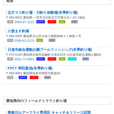
尾張
北方マス釣り場・川釣り体験場(冬季釣り場)
〒493-8001 愛知県 一宮市北方町北方字東大日一42-1地先
0586-87-3222
TEL
ルアー
フライ
えさ
MAP
八曽ます釣場
〒484-0005 愛知県犬山市今井八曽国有林４１林班イ号
0568-62-0133
TEL
えさ
MAP
日進市総合運動公園プールフィッシング(冬季釣り場)
〒470-0104 愛知県日進市岩藤町大清水919−1(日進市総合運動公園内)
0561-73-8801
TEL
ルアー
フライ
えさ
プール
MAP
FPCT 岡田新池(冬季釣り場)
〒493-8001 愛知県知多市岡田字新池39
--
TEL
ルアー
フライ
MAP
愛知県内のフィールドトラウト釣り場
寒狭川ルアーフライ専用区 キャッチ＆リリース区間