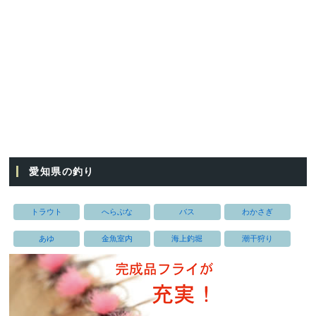
愛知県の釣り
トラウト
へらぶな
バス
わかさぎ
あゆ
金魚室内
海上釣堀
潮干狩り