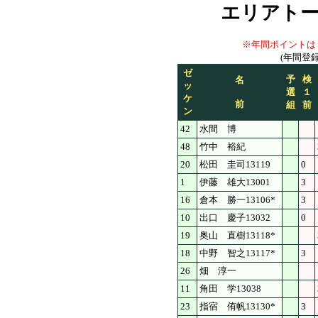
エリアト
※年間ポイントは
(年間登
ゼ
予
検
名
ッ
選
１
ケ
前
組
前
ン
42
水間 博
48
竹中 裕紀
20
松田 圭司13119
0
1
伊藤 雄大13001
3
16
倉本 勝一13106*
3
10
出口 慶子13032
0
19
奥山 直樹13118*
18
中野 智之13117*
3
26
畑 淳一
11
角田 学13038
23
指宿 侑帆13130*
3