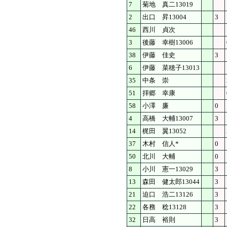
7
菊地 真二13019
2
出口 昇13004
3
46
西川 貞次
3
後藤 幸樹13006
38
伊藤 佳史
3
6
伊藤 菜穂子13013
35
中条 崇
51
拝郷 幸康
58
小澤 廉
0
4
高橋 大輔13007
3
14
梶田 翼13052
37
木村 信人*
0
50
北川 大輔
0
8
小川 憲一13029
3
13
森田 健太郎13044
3
21
迫口 浩二13126
3
22
各務 稔13128
3
32
日高 裕則
3