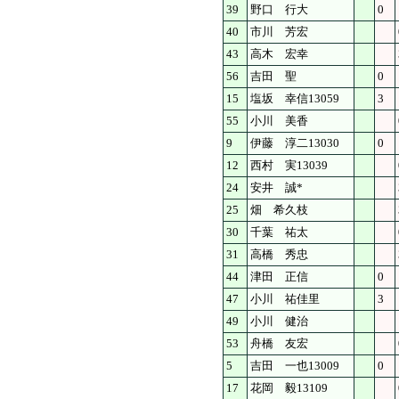
39
野口 行大
0
40
市川 芳宏
43
高木 宏幸
56
吉田 聖
0
15
塩坂 幸信13059
3
55
小川 美香
9
伊藤 淳二13030
0
12
西村 実13039
24
安井 誠*
25
畑 希久枝
30
千葉 祐太
31
高橋 秀忠
44
津田 正信
0
47
小川 祐佳里
3
49
小川 健治
53
舟橋 友宏
5
吉田 一也13009
0
17
花岡 毅13109