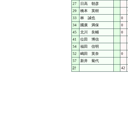
27
日高 朝彦
29
橋本 英樹
33
林 誠也
0
34
國廣 満保
0
45
北川 良輔
0
41
位田 博信
54
福田 信明
52
嶋田 英奈
0
57
新井 菊代
計
42