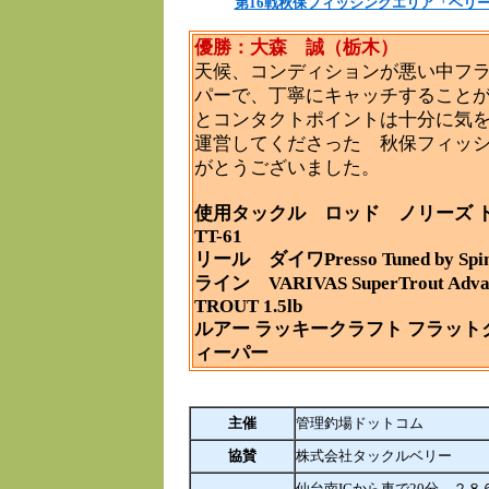
第16戦秋保フィッシングエリア「ベリ
優勝：大森 誠（栃木）
天候、コンディションが悪い中フ
パーで、丁寧にキャッチすること
とコンタクトポイントは十分に気
運営してくださった 秋保フィッシ
がとうございました。
使用タックル ロッド ノリーズ ト
TT-61
リール ダイワPresso Tuned by Sp
ライン VARIVAS SuperTrout Adva
TROUT 1.5lb
ルアー ラッキークラフト フラット
ィーパー
主催
管理釣場ドットコム
協賛
株式会社タックルベリー
仙台南ICから車で20分。２