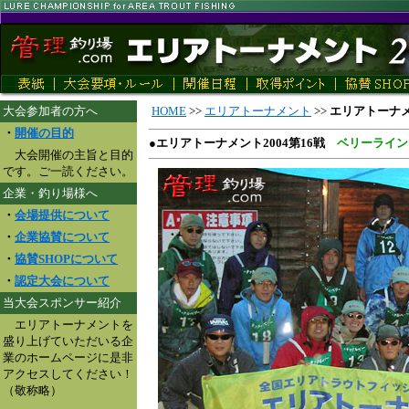
大会参加者の方へ
HOME
>>
エリアトーナメント
>>
エリアトーナメン
・
開催の目的
●
エリアトーナメント2004第16戦
ベリーライン
大会開催の主旨と目的
です。ご一読ください。
企業・釣り場様へ
・
会場提供について
・
企業協賛について
・
協賛SHOPについて
・
認定大会について
当大会スポンサー紹介
エリアトーナメントを
盛り上げていただいる企
業のホームページに是非
アクセスしてください！
（敬称略）