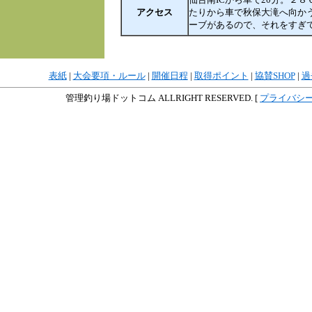
アクセス
たりから車で秋保大滝へ向か
ーブがあるので、それをすぎ
表紙
|
大会要項・ルール
|
開催日程
|
取得ポイント
|
協賛SHOP
|
過
管理釣り場ドットコム ALLRIGHT RESERVED. [
プライバシ