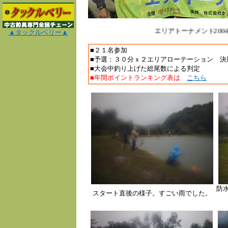
エリアトーナメント2004
▲タックルベリー▲
■２１名参加
■予選：３０分ｘ２エリアローテーション 決
■大会中釣り上げた総尾数による判定
■年間ポイントランキング表は
こちら
防
スタート直後の様子。すごい雨でした。