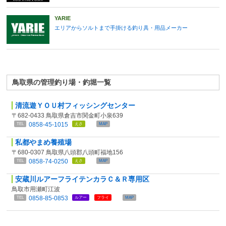
YARIE
エリアからソルトまで手掛ける釣り具・用品メーカー
鳥取県の管理釣り場・釣堀一覧
清流遊ＹＯＵ村フィッシングセンター
〒682-0433 鳥取県倉吉市関金町小泉639
0858-45-1015
TEL
えさ
MAP
私都やまめ養殖場
〒680-0307 鳥取県八頭郡八頭町福地156
0858-74-0250
TEL
えさ
MAP
安蔵川ルアーフライテンカラＣ＆Ｒ専用区
鳥取市用瀬町江波
0858-85-0853
TEL
ルアー
フライ
MAP