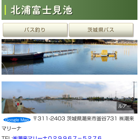
北浦富士見池
バス釣り
茨城県バス
ルアー
〒311-2403 茨城県潮来市釜谷731 ㈱潮来
Google Map
マリーナ
TEL:
㈱潮来マリーナ０２９９６７－５２７６