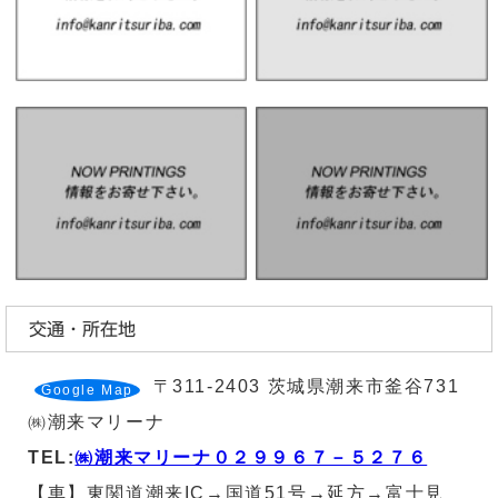
交通・所在地
〒311-2403 茨城県潮来市釜谷731
Google Map
㈱潮来マリーナ
TEL:
㈱潮来マリーナ０２９９６７－５２７６
【車】東関道潮来IC→国道51号→延方→富士見