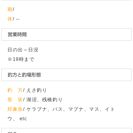
期
/
休
/ --
営業時間
日の出～日没
※19時まで
釣方と釣場形態
釣 方
/ えさ釣り
形 状
/ 湖沼、桟橋釣り
対象魚
/ ケラブナ、バス、マブナ、マス、イト
ウ、 etc