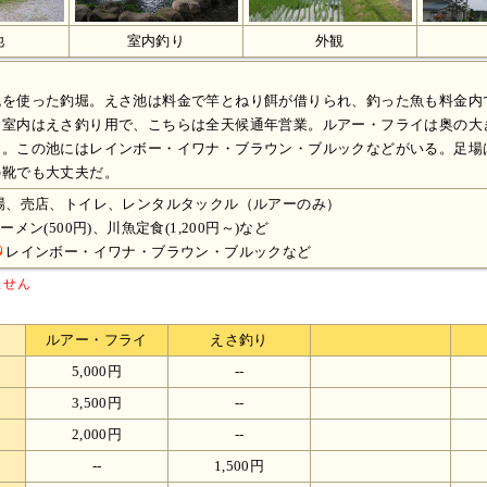
池
室内釣り
外観
を使った釣堀。えさ池は料金で竿とねり餌が借りられ、釣った魚も料金内
。室内はえさ釣り用で、こちらは全天候通年営業。ルアー・フライは奥の大
る。この池にはレインボー・イワナ・ブラウン・ブルックなどがいる。足場
の靴でも大丈夫だ。
場、売店、トイレ、レンタルタックル（ルアーのみ）
メン(500円)、川魚定食(1,200円～)など
レインボー・イワナ・ブラウン・ブルックなど
ません
ルアー・フライ
えさ釣り
5,000円
--
3,500円
--
2,000円
--
--
1,500円