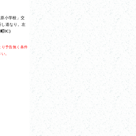
柏原小学校」交
折し道なり。左
町IC）
より予告無く条件
さい。