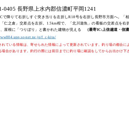
1-0405 長野県上水内郡信濃町平岡1241
ICで降りて右折しすぐ突き当りを左折しR18号を右折し長野市方面へ。「
「仁之倉」交差点を左折。1.5km程で、「北川遊魚」の看板の交差点を右
え、屋根に「つりぼり」と書かれた建物が見える
（最寄IC:上信越道・信濃
www004.upp.so-net.ne.jp/f_c-kita/
されている情報は、寄せられた情報によって更新されています。釣り場の都合に
る場合があります。釣行の際には前日までに釣り場に確認をしてからお出かけ下