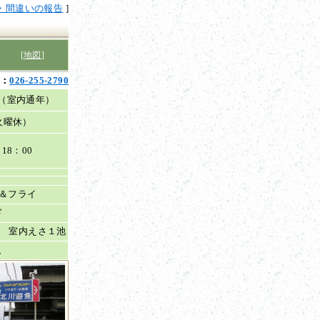
・間違いの報告
]
[
地図
]
L：
026-255-2790
頃（室内通年）
火曜休）
18：00
＆フライ
ド
池 室内えさ１池
人