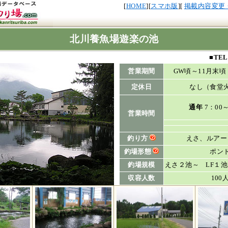
[
HOME
][
スマホ版
][
掲載内容変更
北川養魚場遊楽の池
■
TE
営業期間
GW頃～11月末
定休日
なし（食堂
通年
7：00～
営業時間
釣り方
えさ、ルアー
釣場形態
ポン
釣場規模
えさ２池～ LF１
収容人数
100