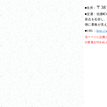
〒38
■住所：
■交通：信濃町
差点を右折し、
側に看板が見
■URL：
http://
当ページに記載
の変更が行われ