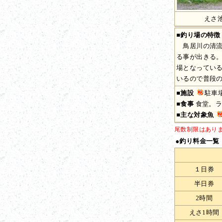
えさ
■釣り場の特徴
鳥居川の清流
る事が出きる
場となってい
いるので普段
■施設
駐車
■食事
食堂。ラー
■主な対象魚
尾数制限はあり
●釣り料金一覧
１日券
半日券
2時間
えさ1時間