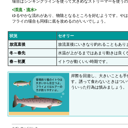
場合はシンキングラインを使って大きめなストリーマーを使う
<渓流・流水>
ゆるやかな流れがあり、物陰となるところを好むようです。やは
フライの場合も同様に底を攻めるのがいいでしょう。
状況
セオリー
放流直後
放流直後にいきなり釣れることもあり
冬～春先
水温が上がるまではあまり動きは良く
春～初夏
イトウが動くいい時期です。
岸際を回遊し、大きいことも手
す。誘って食わないときはつい
ういった行為は慎みましょう。