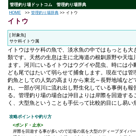
管理釣り場ドットコム 管理釣り場辞典
HOME
>>
管理釣り場辞典
>> イトウ
イトウ
[ 対象魚]
サケ科イトウ属
イトウはサケ科の魚で、淡水魚の中ではもっとも大
類です。天然の生息は主に北海道の根釧原野や天塩
ます。河川にいるイトウはウグイや昆虫、時には小
ども尾ではたいて弱らせて捕食します。現在では管
釣魚としての人気の高まりから東北～長野地域など
れ、一部が河川に流れ出し野生化している事例も報
る。管理釣り場の場合は沖目よりは岸際を回遊する
く、大型魚ということも手伝って比較的目にし易い
攻略ポイントや釣り方
<ポンド・止水>
岸際を回遊する事が多いので近場の底を大型のディープダイバー