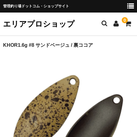
管理釣り場ドットコム・ショップサイト
0
エリアプロショップ
HOME
KHOR1.6g #8 サンドベージュ / 裏ココア
.comオリカラ
アングラーズシステム
ヴァルケイン
サウリブ
コール(KHOR)
ティモン(TIMON)
DeepParadox