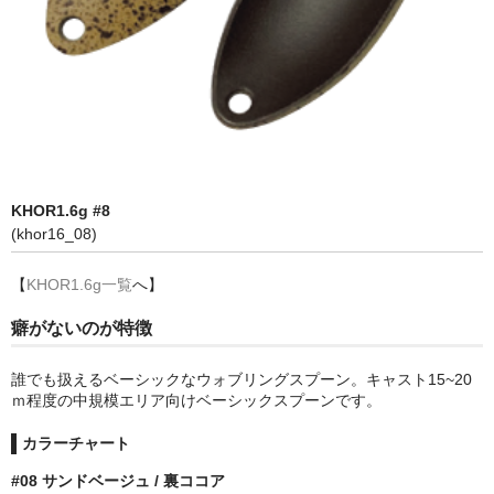
ベルベットアーツ
ラッドシヴァリー
BlueBlue
管理釣り場.com
KHOR1.6g #8
ショップブログ
(khor16_08)
電話問い合わせ
【
KHOR1.6g一覧
へ】
問合せフォーム
癖がないのが特徴
特定商取引法
誰でも扱えるベーシックなウォブリングスプーン。キャスト15~20
ｍ程度の中規模エリア向けベーシックスプーンです。
カラーチャート
#08 サンドベージュ / 裏ココア