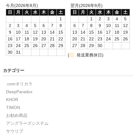
今月(2026年8月)
翌月(2026年9月)
日
月
火
水
木
金
土
日
月
火
水
木
金
土
1
1
2
3
4
5
2
3
4
5
6
7
8
6
7
8
9
10
11
12
9
10
11
12
13
14
15
13
14
15
16
17
18
19
16
17
18
19
20
21
22
20
21
22
23
24
25
26
23
24
25
26
27
28
29
27
28
29
30
30
31
(
発送業務休日)
カテゴリー
.comオリカラ
DeepParadox
KHOR
TIMON
お勧め商品
アングラーズシステム
サウリブ