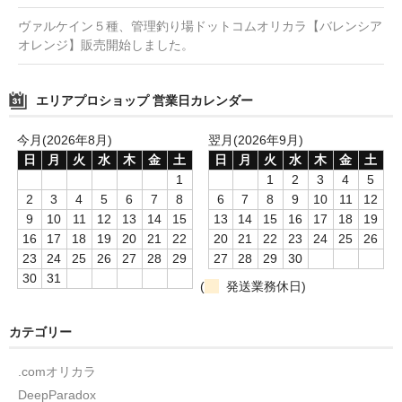
ヴァルケイン５種、管理釣り場ドットコムオリカラ【バレンシア
オレンジ】販売開始しました。
エリアプロショップ 営業日カレンダー
今月(2026年8月)
翌月(2026年9月)
日
月
火
水
木
金
土
日
月
火
水
木
金
土
1
1
2
3
4
5
2
3
4
5
6
7
8
6
7
8
9
10
11
12
9
10
11
12
13
14
15
13
14
15
16
17
18
19
16
17
18
19
20
21
22
20
21
22
23
24
25
26
23
24
25
26
27
28
29
27
28
29
30
30
31
(
発送業務休日)
カテゴリー
.comオリカラ
DeepParadox