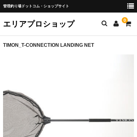
管理釣り場ドットコム・ショップサイト
0
エリアプロショップ
HOME
TIMON_T-CONNECTION LANDING NET
.comオリカラ
アングラーズシステム
ヴァルケイン
サウリブ
コール(KHOR)
ティモン(TIMON)
DeepParadox