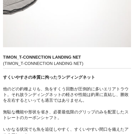
ベルベットアーツ
ラッドシヴァリー
BlueBlue
管理釣り場.com
TIMON_T-CONNECTION LANDING NET
ショップブログ
(TIMON_T-CONNECTION LANDING NET)
電話問い合わせ
すくいやすさの本質に拘ったランディングネット
問合せフォーム
他のどの釣種よりも、魚をすくう回数が圧倒的に多いエリアトラウ
ト。それ故ランディングネットの軽さや性能は釣果に直結し、勝敗
特定商取引法
を左右するといっても過言ではありません。
無駄な機能や形状を省き、必要最低限のグリップのみを配置したス
トレートのカーボンシャフト。
いかなる状況でも魚を追従しやすく、すくいやすい間口を備えたア