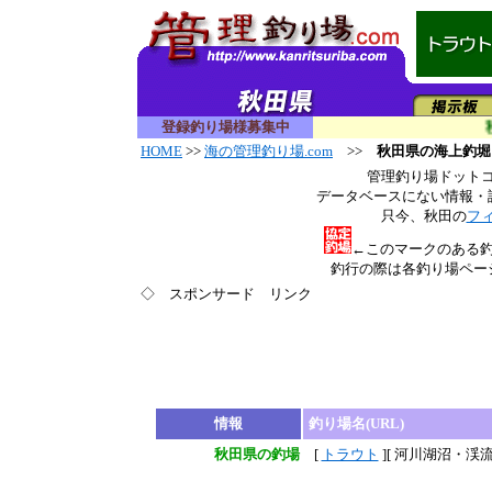
登録釣り場様募集中
秋
HOME
>>
海の管理釣り場.com
>>
秋田県の海上釣堀
管理釣り場ドット
データベースにない情報・
只今、秋田の
フ
←このマークのある
釣行の際は各釣り場ペー
◇ スポンサード リンク
情報
釣り場名(URL)
秋田県の釣場
[
トラウト
][ 河川湖沼・渓流 