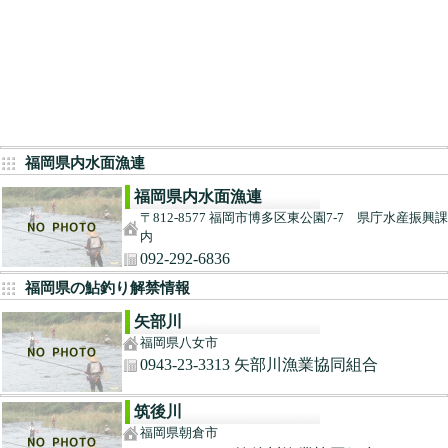
福岡県内水面漁連
福岡県内水面漁連
〒812-8577 福岡市博多区東公園7-7 県庁水産振興課
内
092-292-6836
福岡県の鮎釣り解禁情報
矢部川
福岡県八女市
0943-23-3313 矢部川漁業協同組合
筑後川
福岡県朝倉市