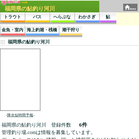
福岡県の鮎釣り河川
トラウト
バス
へらぶな
わかさぎ
鮎
金魚・室内
海上釣堀・桟橋
潮干狩り
福岡県の鮎釣り河川
-
降水短時間予報
-
6件
福岡県の鮎釣り河川 登録件数
管理釣り場.comは情報を募集しています。