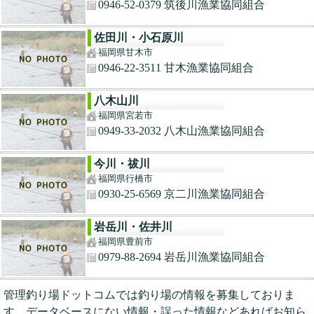
0946-52-0379 筑後川漁業協同組合
佐田川・小石原川
福岡県甘木市
0946-22-3511 甘木漁業協同組合
八木山川
福岡県宮若市
0949-33-2032 八木山漁業協同組合
今川・祓川
福岡県行橋市
0930-25-6569 京二川漁業協同組合
岩岳川・佐井川
福岡県豊前市
0979-88-2694 岩岳川漁業協同組合
管理釣り場ドットコムでは釣り場の情報を募集しておりま
す。
データベースにない情報・誤った情報など
あればお知ら