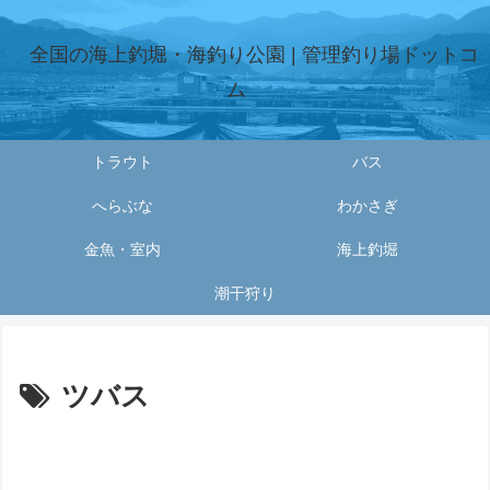
全国の海上釣堀・海釣り公園 | 管理釣り場ドットコ
ム
トラウト
バス
へらぶな
わかさぎ
金魚・室内
海上釣堀
潮干狩り
ツバス