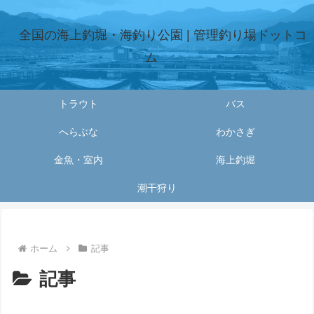
全国の海上釣堀・海釣り公園 | 管理釣り場ドットコ
ム
トラウト
バス
へらぶな
わかさぎ
金魚・室内
海上釣堀
潮干狩り
ホーム
記事
記事