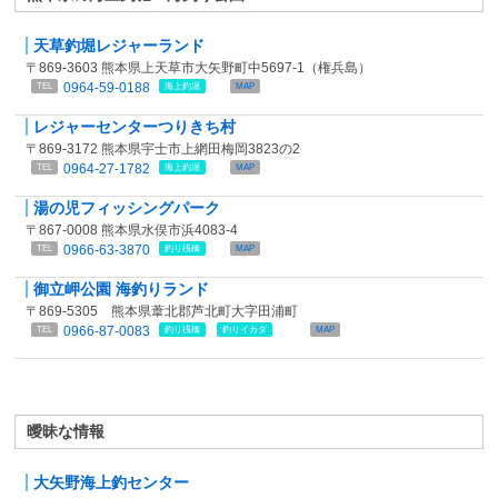
天草釣堀レジャーランド
〒869-3603 熊本県上天草市大矢野町中5697-1（権兵島）
0964-59-0188
TEL
海上釣堀
MAP
レジャーセンターつりきち村
〒869-3172 熊本県宇士市上網田梅岡3823の2
0964-27-1782
TEL
海上釣堀
MAP
湯の児フィッシングパーク
〒867-0008 熊本県水俣市浜4083-4
0966-63-3870
TEL
釣り桟橋
MAP
御立岬公園 海釣りランド
〒869-5305 熊本県葦北郡芦北町大字田浦町
0966-87-0083
TEL
釣り桟橋
釣りイカダ
MAP
曖昧な情報
大矢野海上釣センター