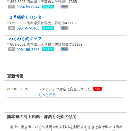
〒869-3603 熊本県上天草市大矢野町中7355
0964-59-0044
TEL
海上釣堀
MAP
２号橋釣りセンター
〒869-3603 熊本県天草郡大矢野町中4117-2
0964-57-0406
TEL
海上釣堀
MAP
わくわく釣クラブ
〒869-3601 熊本県上天草市大矢野町登立13182
0964-56-2978
TEL
海上釣堀
MAP
更新情報
2018/03/05
レスポンシブ対応に変更しました
NEW
もっと見る
熊本県の海上釣堀・海釣り公園の傾向
海上に突き出ている防波堤や釣り桟橋を利用するときは救命胴衣（簡易