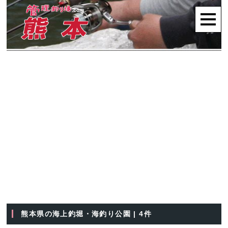
熊本県の海上釣堀・海釣り公園 | 4件