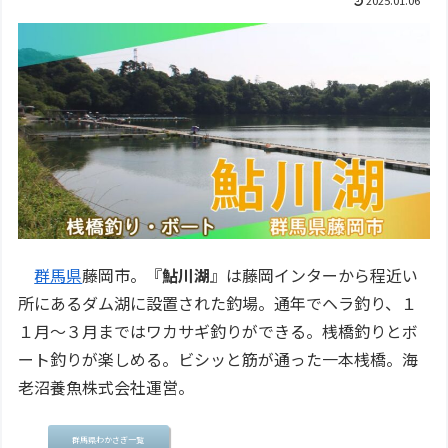
2025.01.06
群馬県
藤岡市。『
鮎川湖
』は藤岡インターから程近い
所にあるダム湖に設置された釣場。通年でヘラ釣り、１
１月～３月まではワカサギ釣りができる。桟橋釣りとボ
ート釣りが楽しめる。ビシッと筋が通った一本桟橋。海
老沼養魚株式会社運営。
群馬県わかさぎ一覧