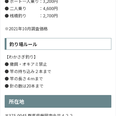
● ボート一人乗り：3,200円
● 二人乗り ：4,600円
● 桟橋釣り ：2,700円
※2021年10月調査価格
釣り場ルール
【わかさぎ釣り】
● 撒餌・オキアミ禁止
● 竿の持ち込み２本まで
● 竿の長さ４ｍまで
● 針の数は20本まで
所在地
〒375-0045 群馬県藤岡市金井４２２