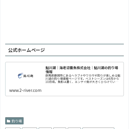
公式ホームページ
鮎川湖｜海老沼養魚株式会社｜鮎川湖の釣り場
情報
群馬県藤岡市にあるヘラブナやワカサギ釣りが楽しめる鮎
川湖の釣り場情報ページです。ベストシーズンは4月から
10月頃。魚影は濃く、エンテイ側が大きくひらけてい
て、開放感のある釣り場です。舟釣りの他、手軽に遊べる
桟橋もあります。
www.2-river.com
釣り場