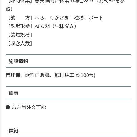
【臨時休業】悪天候時に休業の場合あり（公式HPを参
照）
【釣 方】へら、わかさぎ 桟橋、ボート
【釣場形態】ダム湖（牛秣ダム）
【釣場規模】
【収容人数】
施設情報
管理棟、飲料自販機、無料駐車場(100台)
食事
● お弁当注文可能
詳細