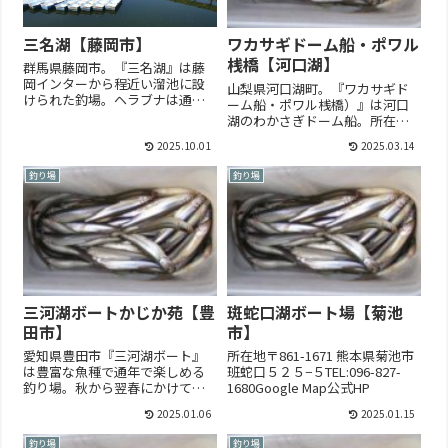
三名湖【藤岡市】
ワカサギドーム船・ポワル
桟橋【河口湖】
群馬県藤岡市。『三名湖』は藤
岡インターから程近い溜池に設
山梨県河口湖町。『ワカサギド
けられた釣場。ヘラブナは通年
ーム船・ポワル桟橋）』は河口
で桟橋釣りとボート釣りができ
湖のわかさぎドーム船。所在地
る。ワカサギ釣りは10月末頃～3
〒401-0302 山梨県富士河口湖町
2025.10.01
2025.03.14
月末頃まで解禁と...
小立TEL:09014667890Go...
釣り場
釣り場
三河湖ボートかじか苑【豊
斑蛇口湖ボート場【菊池
田市】
市】
愛知県豊田市『三河湖ボート』
所在地〒861-1671 熊本県菊池市
は豊富な魚種で通年で楽しめる
班蛇口５２５−５TEL:096-827-
釣り場。秋から翌春にかけては
1680Google Map公式HP
巨大わかさぎ（デカサギ）の桟
2025.01.06
2025.01.15
橋釣りとボート釣りが楽しめ
る。またハッピーナイト...
釣り場
釣り場