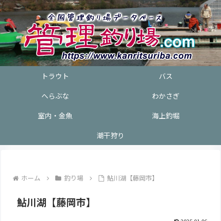
トラウト
バス
へらぶな
わかさぎ
室内・金魚
海上釣堀
潮干狩り
ホーム
釣り場
鮎川湖【藤岡市】
鮎川湖【藤岡市】