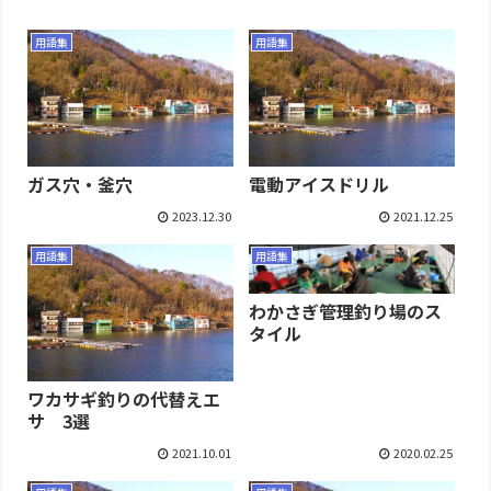
用語集
用語集
ガス穴・釜穴
電動アイスドリル
2023.12.30
2021.12.25
用語集
用語集
わかさぎ管理釣り場のス
タイル
ワカサギ釣りの代替えエ
サ 3選
2021.10.01
2020.02.25