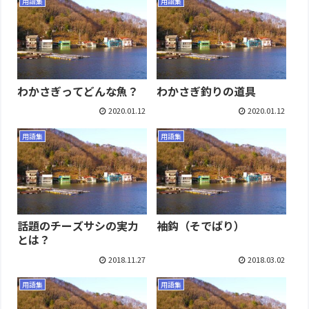
用語集
用語集
わかさぎってどんな魚？
わかさぎ釣りの道具
2020.01.12
2020.01.12
用語集
用語集
話題のチーズサシの実力
袖鈎（そでばり）
とは？
2018.11.27
2018.03.02
用語集
用語集