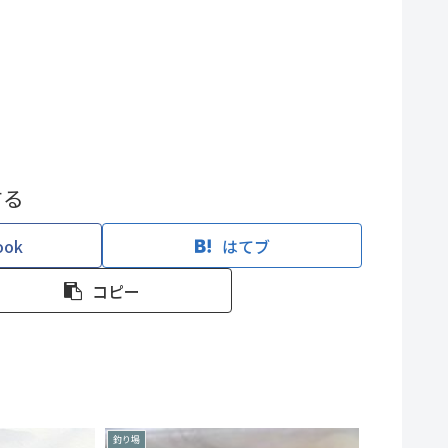
する
ook
はてブ
コピー
釣り場