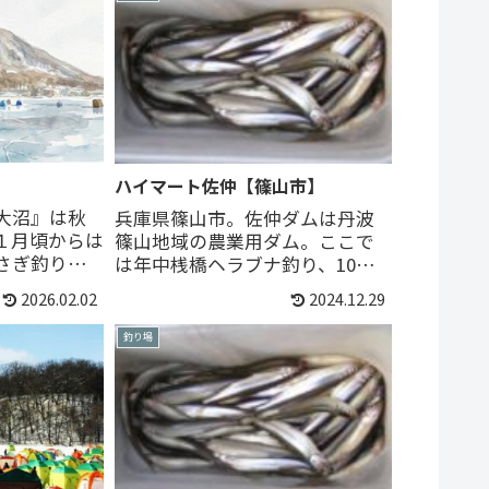
ハイマート佐仲【篠山市】
大沼』は秋
兵庫県篠山市。佐仲ダムは丹波
１月頃からは
篠山地域の農業用ダム。ここで
さぎ釣りが
は年中桟橋ヘラブナ釣り、10月
アップデート
～4月は桟橋ワカサギ釣りが楽し
2026.02.02
2024.12.29
1月15日解禁
める。【わかさぎ釣りの時期】
10月後半頃~３...
釣り場