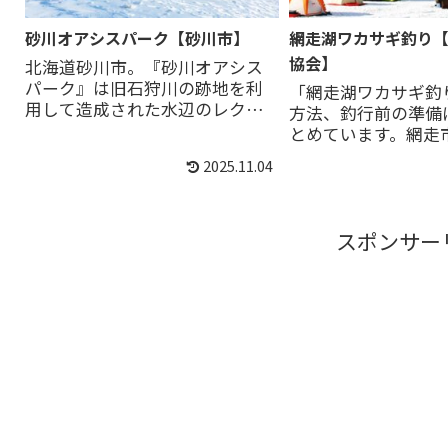
砂川オアシスパーク【砂川市】
網走湖ワカサギ釣り
協会】
北海道砂川市。『砂川オアシス
パーク』は旧石狩川の跡地を利
「網走湖ワカサギ釣
用して造成された水辺のレクリ
方法、釣行前の準備
エーションエリア。結氷すれば氷
とめています。網走
上わかさぎ釣りができる。
主催する氷上わかさ
2025.11.04
場。釣り道具一式レ
ット料金に設定され
ァミリー・グループ
スポンサー