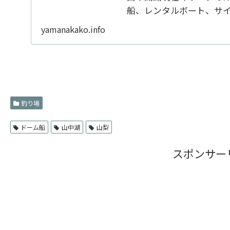
船、レンタルボート、サ
yamanakako.info
釣り場
ドーム船
山中湖
山梨
スポンサー