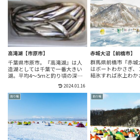
赤城大沼【前橋市】
高滝湖【市原市】
群馬県前橋市『赤城
千葉県市原市。『高滝湖』は人
はボートわかさぎ、
造湖としては千葉で一番大きい
結氷すれば氷上わか
湖。平均4～5ｍと釣り頃の深
楽しめる湖です。【
さ。結氷することはなく期間内
2024.01.16
情報】NEW!2026年
は桟橋、ドーム桟橋かボートで
～【ボ...
の釣りとなる。10月...
釣り場
釣り場