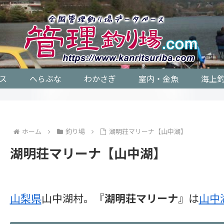
ス
へらぶな
わかさぎ
室内・金魚
海上
ホーム
釣り場
湖明荘マリーナ【山中湖】
湖明荘マリーナ【山中湖】
山梨県
山中湖村。『
湖明荘マリーナ
』は
山中