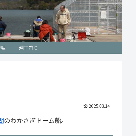
釣堀
潮干狩り
2025.03.14
湖
のわかさぎドーム船。