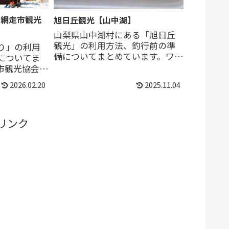
【網走市観光
旭日丘観光【山中湖】
山梨県山中湖村にある「旭日丘
観光」の利用方法、釣行前の準
り」の利用
備についてまとめています。ワカ
についてま
サギを対象としたドーム船です。
市観光協会が
初級者向けのレンタルも揃って
ぎ釣り会
2026.02.20
2025.11.04
います。
ンタルがセ
ている。フ
向け。
リンク