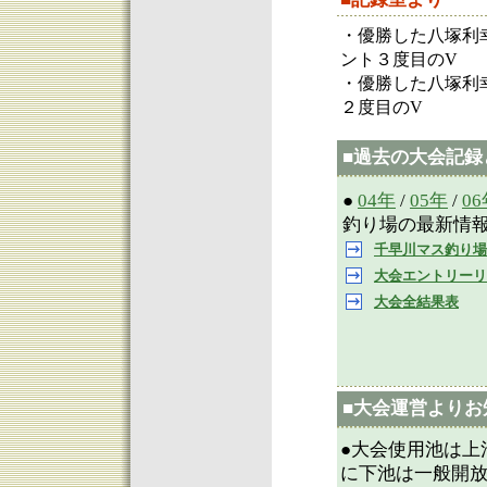
・優勝した八塚利
ント３度目のV
・優勝した八塚利
２度目のV
■過去の大会記録
●
04年
/
05年
/
0
釣り場の最新情
千早川マス釣り場
大会エントリーリ
大会全結果表
■大会運営よりお
●大会使用池は上
に下池は一般開