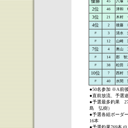
優勝
45
八塚 
2位
46
津和 
3位
21
木村 
4位
2
後藤 
〃
3
清水 
〃
12
山崎 
7位
4
奥山 
〃
14
郡 智
〃
38
松田 
10位
7
西村 
〃
40
水間 
●50名参加 ※A
●直前放流、予選
●予選最多釣果 2
島 弘樹
）
●予選各組ボーダー A
16本
●予選釣果769本 (0.2