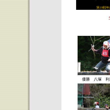
第19戦年は終
優勝 八塚 利