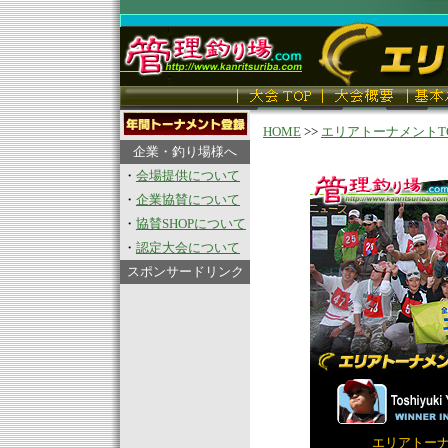
HOME
>>
エリアトーナメントT
企業・釣り場様へ
・
会場提供について
・
企業協賛について
・
協賛SHOPについて
・
認定大会について
スポンサードリンク
エリアトーナメ