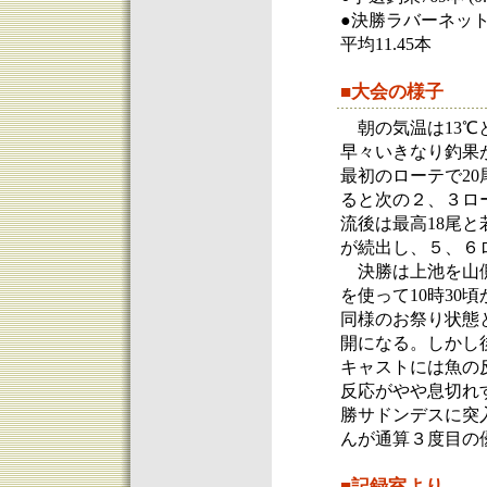
●決勝ラバーネット
平均11.45本
■大会の様子
朝の気温は13℃
早々いきなり釣果
最初のローテで2
ると次の２、３ロ
流後は最高18尾
が続出し、５、６
決勝は上池を山側
を使って10時30
同様のお祭り状態
開になる。しかし
キャストには魚の
反応がやや息切れ
勝サドンデスに突
んが通算３度目の
■記録室より