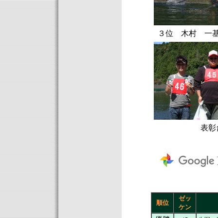
３位 木村 一
表彰
ゼッ
順位
ケン