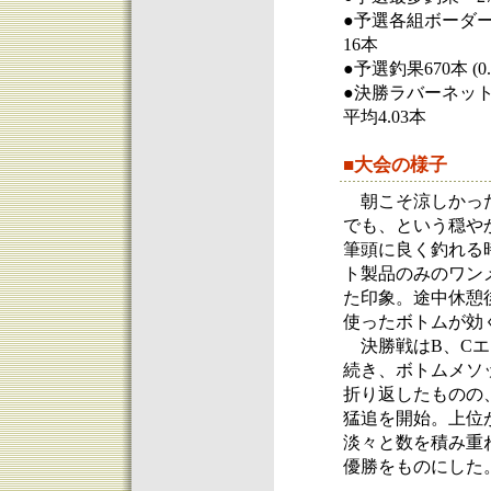
●予選各組ボーダー A
16本
●予選釣果670本 (0.0
●決勝ラバーネット
平均4.03本
■大会の様子
朝こそ涼しかった
でも、という穏や
筆頭に良く釣れる
ト製品のみのワン
た印象。途中休憩
使ったボトムが効
決勝戦はB、Cエ
続き、ボトムメソ
折り返したものの
猛追を開始。上位
淡々と数を積み重
優勝をものにした