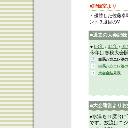
■記録室より
・優勝した佐藤卓
ント３度目のV
■過去の大会記録
●
03年
/
04年
/
0
今年は春秋大会開催
白馬八方ニレ池の
白馬八方ニレ池の
大会全結果表
■大会運営よりお
●水温も11度台
です。放流はニ