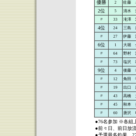
優勝
2
佐藤 
2位
5
清水 
〃
33
滝澤 
4位
24
三島 
〃
27
伊藤 
6位
1
大堀 
〃
64
野村 
〃
73
塩沢 
9位
4
後藤 
〃
12
角田 
〃
19
出口 
〃
43
高橋 
〃
45
秋本 
〃
60
唐沢 
●76名参加 ※各
●前々日、前日放
●予選最多釣果 2