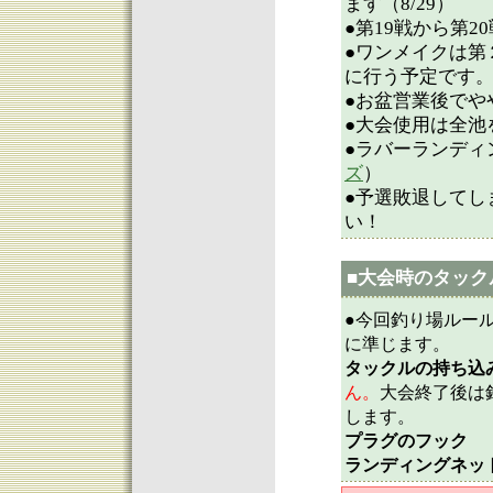
ます（8/29）
●第19戦から第2
●ワンメイクは第
に行う予定です。 
●お盆営業後でや
●大会使用は全池
●ラバーランディ
ズ
）
●予選敗退してし
い！
■大会時のタック
●今回釣り場ルー
に準じます。
タックルの持ち込
ん。
大会終了後は
します。
プラグのフック
：
ランディングネッ