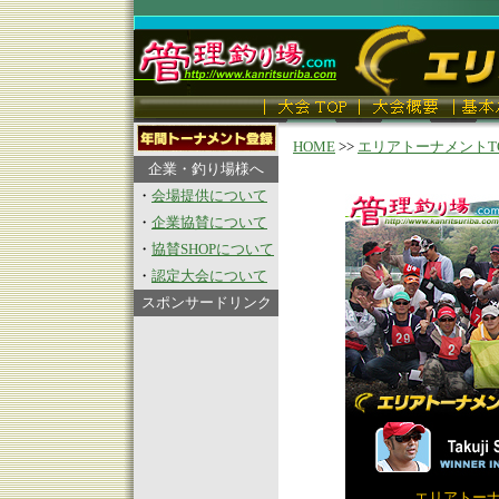
HOME
>>
エリアトーナメントT
企業・釣り場様へ
・
会場提供について
・
企業協賛について
・
協賛SHOPについて
・
認定大会について
スポンサードリンク
エリアトーナメ