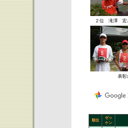
２位 滝澤 宏
表彰
ゼッ
順位
ケン