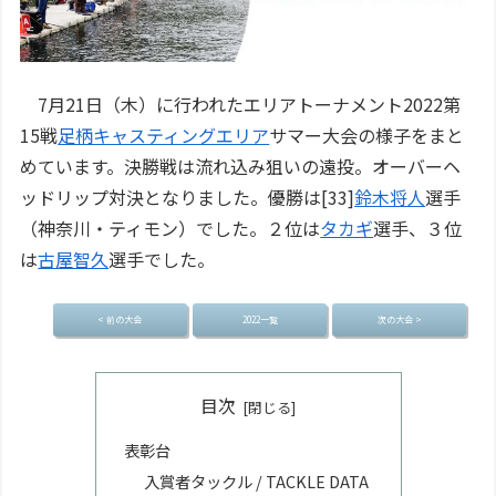
7月21日（木）に行われたエリアトーナメント2022第
15戦
足柄キャスティングエリア
サマー大会の様子をまと
めています。決勝戦は流れ込み狙いの遠投。オーバーヘ
ッドリップ対決となりました。優勝は[33]
鈴木将人
選手
（神奈川・ティモン）でした。２位は
タカギ
選手、３位
は
古屋智久
選手でした。
< 前の大会
2022一覧
次の大会 >
目次
表彰台
入賞者タックル / TACKLE DATA