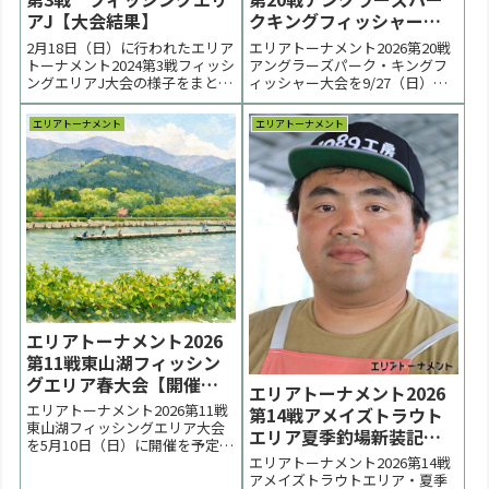
アJ【大会結果】
クキングフィッシャー
【大会のお知らせ】
2月18日（日）に行われたエリア
エリアトーナメント2026第20戦
トーナメント2024第3戦フィッシ
アングラーズパーク・キングフ
ングエリアJ大会の様子をまとめ
ィッシャー大会を9/27（日）に
ています。２月にしては温かい
開催いたします。エントリーは
１日。日中は気温20℃、水温
9/8（火）20:00より受付開始し
エリアトーナメント
エリアトーナメント
14℃まで上昇し決勝トーナメン
ます。 < 前の大会 2026一覧 次の
トも魚は活発に動きました。優
大会 >【お知らせ】飼料価格上
勝は古川功治選手。２位は根本
昇により、９月以後の１日券価
喬平選手、３位は荒木智敬選手
格の値上げが予定されてい...
でした。 < ...
エリアトーナメント2026
第11戦東山湖フィッシン
グエリア春大会【開催延
エリアトーナメント2026
期のお知らせ】
エリアトーナメント2026第11戦
第14戦アメイズトラウト
東山湖フィッシングエリア大会
エリア夏季釣場新装記念
を5月10日（日）に開催を予定し
大会は根本喬平選手が優
エリアトーナメント2026第14戦
ておりましたが、最少催行人数
勝【大会速報】
アメイズトラウトエリア・夏季
の目安15名を下回ること濃厚と