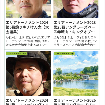
エリアトーナメント2024
エリアトーナメント2023
第6戦釣りキチけん太【大
第25戦アングラーズベー
会結果】
ス赤城山・キングオブス
プーニスト大会は渡辺元
4月14日（日）に行われたエリア
11月26日（日）に行われたエリ
気選手が優勝【大会終
トーナメント2024第6戦釣りキチ
アトーナメント2023第25戦アン
けん太大会結果をまとめていま
グラーズベース赤城山大会の様
了】
す。桜満開、春の陽気の中で大
子をまとめています。スプーン
会は進行しました。優勝は境和
縛りのKoFルール。週末の急な
エリアトーナメント
エリアトーナメント
治選手、２位は根本泰春選手、
冷え込みで予選の放流魚は不発
３位は中里元紀選手でした。 <
気味。決勝はボトム追う展開と
前の大会 2024一覧 次の大会 >表
なりました。優勝は渡辺元気選
彰台優勝：境和治選手表彰台ラ
手。２位は池淳一選手（２週連
ーメ...
続）、３位は柳真...
エリアトーナメント2024
エリアトーナメント2026
第3戦 フィッシングエリ
第20戦アングラーズパー