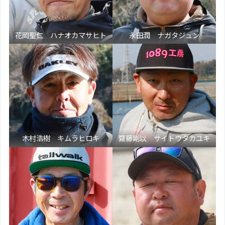
花岡聖仁 ハナオカマサヒト
永田潤 ナガタジュン
木村浩樹 キムラヒロキ
齋藤剛以 サイトウタカユキ