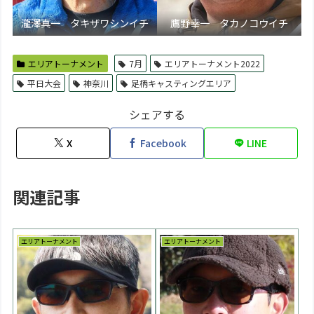
瀧澤真一 タキザワシンイチ
鷹野幸一 タカノコウイチ
エリアトーナメント
7月
エリアトーナメント2022
平日大会
神奈川
足柄キャスティングエリア
シェアする
X
Facebook
LINE
関連記事
エリアトーナメント
エリアトーナメント