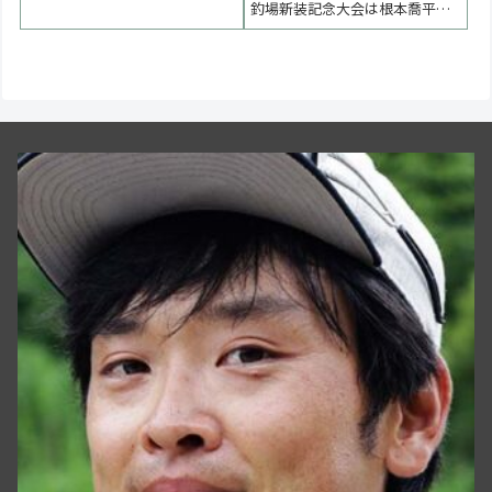
釣場新装記念大会は根本喬平選
なりましたので、今回開催を見
手が優勝しました。２位は篠塚
送る決定をいたしました。楽し
洋輔選手、３位は糸久敦夫選手
みにしていただいた皆様大変申
でした。 < 前の大会 2026一覧 次
し訳ございません。 < 前の大会
の大会 >更新は月曜日以後とな
2026一...
ります。表彰台 優勝：根本喬平
選手 表彰台 ラーメン賞●決勝ト
ー...