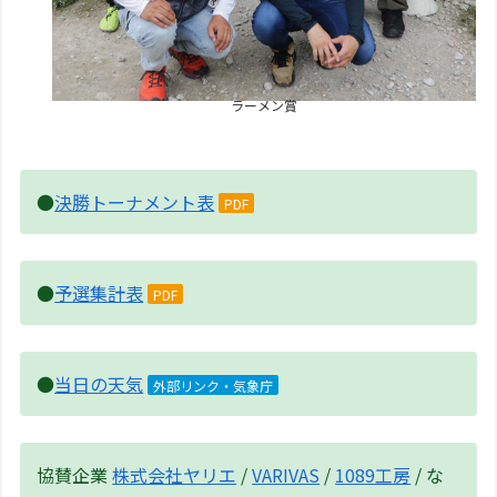
ラーメン賞
●
決勝トーナメント表
PDF
●
予選集計表
PDF
●
当日の天気
外部リンク・気象庁
協賛企業
株式会社ヤリエ
/
VARIVAS
/
1089工房
/ な