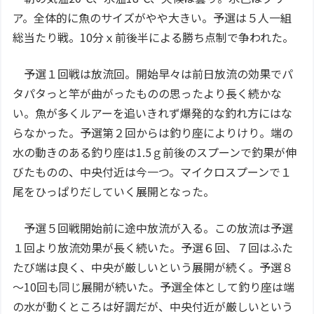
ア。全体的に魚のサイズがやや大きい。予選は５人一組
総当たり戦。10分ｘ前後半による勝ち点制で争われた。
予選１回戦は放流回。開始早々は前日放流の効果でパ
タパタっと竿が曲がったものの思ったより長く続かな
い。魚が多くルアーを追いきれず爆発的な釣れ方にはな
らなかった。予選第２回からは釣り座によりけり。端の
水の動きのある釣り座は1.5ｇ前後のスプーンで釣果が伸
びたものの、中央付近は今一つ。マイクロスプーンで１
尾をひっぱりだしていく展開となった。
予選５回戦開始前に途中放流が入る。この放流は予選
１回より放流効果が長く続いた。予選６回、７回はふた
たび端は良く、中央が厳しいという展開が続く。予選８
～10回も同じ展開が続いた。予選全体として釣り座は端
の水が動くところは好調だが、中央付近が厳しいという