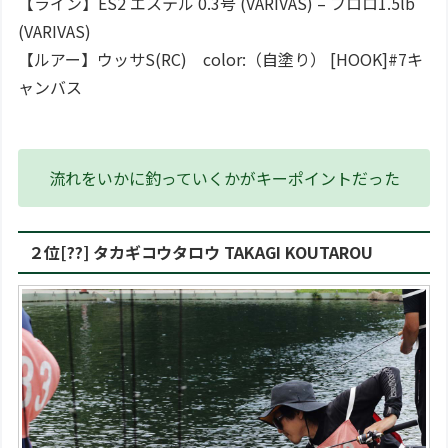
【ライン】ES2 エステル 0.3号 (VARIVAS) – フロロ1.5lb
(VARIVAS)
【ルアー】ウッサS(RC) color:（自塗り） [HOOK]#7キ
ャンバス
流れをいかに釣っていくかがキーポイントだった
２位[??] タカギコウタロウ TAKAGI KOUTAROU