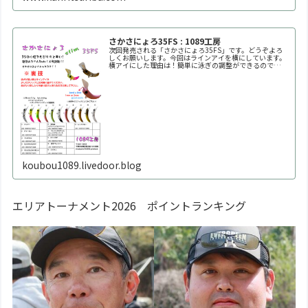
さかさにょろ35FS : 1089工房
次回発売される「さかさにょろ35FS」です。どうぞよろ
しくお願いします。今回はラインアイを横にしています。
横アイにした理由は！簡単に泳ぎの調整ができるので
す！！自分好みの泳ぎ方に調整してください。※何回も曲
げたり戻したりを繰り返すと金属疲労で折れます。※必ず
1
koubou1089.livedoor.blog
エリアトーナメント2026 ポイントランキング