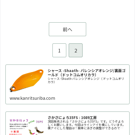
前へ
1
2
シャース -Shaath- バレンシアオレンジ/裏面ゴ
ールド（ドットコムオリカラ）
シャース -Shaath-バレンシアオレンジ（ ドットコムオリ
カラ）
www.kanritsuriba.com
さかさにょろ35FS : 1089工房
次回発売される「さかさにょろ35FS」です。どうぞよろ
しくお願いします。今回はラインアイを横にしています。
横アイにした理由は！簡単に泳ぎの調整ができるので
す！！自分好みの泳ぎ方に調整してください。※何回も曲
げたり戻したりを繰り返すと金属疲労で折れます。※必ず