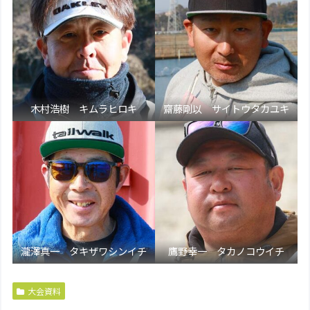
木村浩樹 キムラヒロキ
齋藤剛以 サイトウタカユキ
瀧澤真一 タキザワシンイチ
鷹野幸一 タカノコウイチ
大会資料