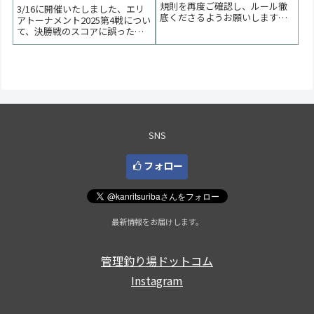
詫び、再発防止について
規則を再度ご確認し、ルール徹
3/16に開催いたしました、エリ
底くださるようお願いします。
アトーナメント2025第4戦につい
事案３１.事案の概要競技中のコ
て、決勝戦のスコアに誤った数
ーチング、示唆が行われてい
値が記入されてしまった問題が
た。２.処置大会終了後の報告の
起こり、結果を誤った状態で掲
ため、再周知を行った。【ルー
載してしまいました。3/21現在
ルの確認】6-1-6競技時間中に観
は修正済みです。選手の皆様に
戦者が競技者へのアシスト（助
はご迷惑をおかけし、誠に申し
言・タックルを触る等...
訳ございません。誤記入の原因
３ローテーショ...
SNS
フォロー
最新情報をお届けします。
管理釣り場ドットコム
Instagram