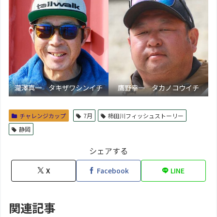
瀧澤真一 タキザワシンイチ
鷹野幸一 タカノコウイチ
チャレンジカップ
7月
柿田川フィッシュストーリー
静岡
シェアする
X
Facebook
LINE
関連記事