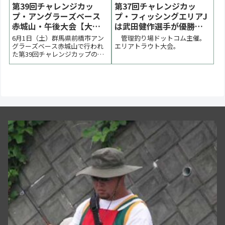
第39回チャレンジカッ
第37回チャレンジカッ
プ・アングラーズベース
プ・フィッシングエリアJ
赤城山・午後大会【大会
は武田健作選手が優勝
終了】
【大会結果】
6月1日（土）群馬県前橋市アン
管理釣り場ドットコム主催。
グラーズベース赤城山で行われ
エリアトラウト大会。
た第39回チャレンジカップの様
子をまとめています。チャレン
ジカップ初の午後大会。正午気
温27℃、水温17℃。池はターン
オーバー気味でマッディ。難し
いコンディションの試合になり
ました。優勝は後藤将虎選手で
した。 < 前の大会...