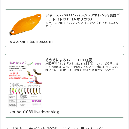
シャース -Shaath- バレンシアオレンジ/裏面ゴ
ールド（ドットコムオリカラ）
シャース -Shaath-バレンシアオレンジ（ ドットコムオリ
カラ）
www.kanritsuriba.com
さかさにょろ35FS : 1089工房
次回発売される「さかさにょろ35FS」です。どうぞよろ
しくお願いします。今回はラインアイを横にしています。
横アイにした理由は！簡単に泳ぎの調整ができるので
す！！自分好みの泳ぎ方に調整してください。※何回も曲
げたり戻したりを繰り返すと金属疲労で折れます。※必ず
1
koubou1089.livedoor.blog
エリアトーナメント2026 ポイントランキング