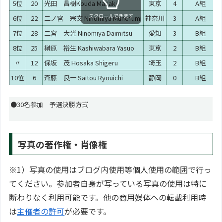
5位
20
光田 昌樹
Kouda Masaki
東京
4
A組
スクロールできます
6位
22
二ノ宮 宗文
Ninomiya Munefumi
神奈川
3
A組
7位
28
二宮 大光
Ninomiya Daimitsu
愛知
3
B組
8位
25
榊原 裕生
Kashiwabara Yasuo
東京
2
B組
〃
12
保坂 茂
Hosaka Shigeru
埼玉
2
B組
10位
6
斉藤 良一
Saitou Ryouichi
静岡
0
B組
●30名参加 予選決勝方式
写真の著作権・肖像権
※1）写真の使用はブログ内使用等個人使用の範囲で行っ
てください。参加者自身が写っている写真の使用は特に
断わりなく利用可能です。他の商用媒体への転載利用時
は
主催者の許可
が必要です。