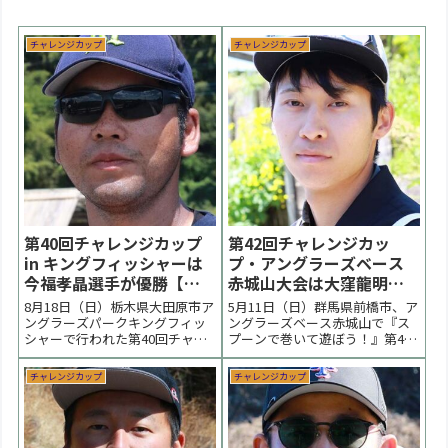
チャレンジカップ
チャレンジカップ
第40回チャレンジカップ
第42回チャレンジカッ
in キングフィッシャーは
プ・アングラーズベース
今福孝晶選手が優勝【大
赤城山大会は大窪龍明選
会結果】
手が優勝【大会速報】
8月18日（日）栃木県大田原市ア
5月11日（日）群馬県前橋市、ア
ングラーズパークキングフィッ
ングラーズベース赤城山で『ス
シャーで行われた第40回チャレ
プーンで巻いて遊ぼう！』第42
ンジカップの大会の様子をまと
回チャレンジカップの大会の様
めています。気温32℃の暑さを
子をまとめています。予選から
チャレンジカップ
チャレンジカップ
感じる１日でしたが水温18℃と
強風が吹き荒れる、風に悩まさ
いう良コンディションの中で行
れるハードなコンディションに
われました。活性が残る状況下
なりました。決勝は高活性鱒が
でスプーン中心に強気に攻めた
残る展開となり、大窪龍明選手