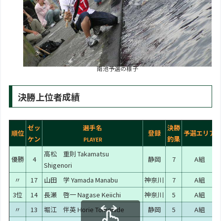
南池予選の様子
決勝上位者成績
ゼッ
選手名
決勝
順位
登録
予選エリア
ケン
釣果
PLAYER
高松 重則
Takamatsu
優勝
4
静岡
7
A組
Shigenori
〃
17
山田 学
Yamada Manabu
神奈川
7
A組
3位
14
長瀬 啓一
Nagase Keiichi
神奈川
5
A組
〃
13
堀江 伴英
Horie Tomohide
静岡
5
A組