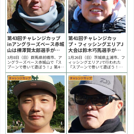
今福孝晶選手が優勝...
が優勝しました。 < ...
第43回チャレンジカップ
第41回チャレンジカッ
inアングラーズベース赤城
プ・フィッシングエリアJ
山は樺澤賢太郎選手が優
大会は鈴木巧馬選手が優
勝【大会結果】
勝【大会結果】
3月8日（日）群馬県前橋市、ア
1月26日（日）茨城県土浦市、フ
ングラーズベース赤城山で『ス
ィッシングエリアJで行われた
プーンで巻いて遊ぼう！』第43
『スプーンで巻いて遊ぼう！』
回チャレンジカップの大会の様
第41回チャレンジカップの大会
子をまとめています。雪代の影
の様子をまとめています。朝の
チャレンジカップ
チャレンジカップ
響で水温が上がらない１日でし
気温0℃と氷点下の冷え込みで難
た。決勝はボトムを探る展開と
しいコンディションになりまし
なり樺澤賢太郎選手が優勝しま
た。水温が上がりだした昼過ぎ
した。 < 前の大会 チャレンジカ
に強気色のスプーン中心に攻め
ップ 次の大会 >...
た鈴木巧馬選手が優勝...