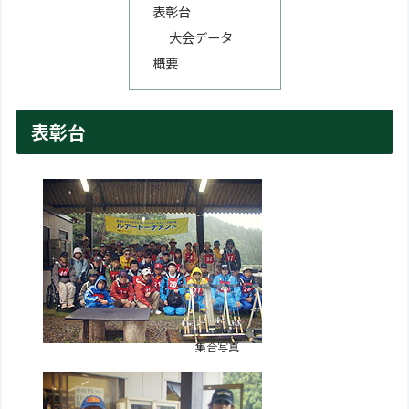
表彰台
大会データ
概要
表彰台
集合写真