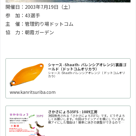
開催日：2003年7月19日（土）
参 加：43選手
主 催：管理釣り場ドットコム
協 力：朝霞ガーデン
シャース -Shaath- バレンシアオレンジ/裏面ゴ
ールド（ドットコムオリカラ）
シャース -Shaath-バレンシアオレンジ（ ドットコムオリ
カラ）
www.kanritsuriba.com
さかさにょろ35FS : 1089工房
次回発売される「さかさにょろ35FS」です。どうぞよろ
しくお願いします。今回はラインアイを横にしています。
横アイにした理由は！簡単に泳ぎの調整ができるので
す！！自分好みの泳ぎ方に調整してください。※何回も曲
げたり戻したりを繰り返すと金属疲労で折れます。※必ず
1