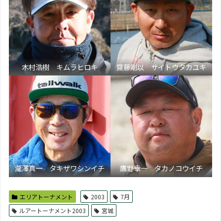
木村浩樹 キムラヒロキ
齋藤剛以 サイトウタカユキ
瀧澤真一 タキザワシンイチ
鷹野幸一 タカノコウイチ
エリアトーナメント
2003
7月
ルアートーナメント2003
宮城