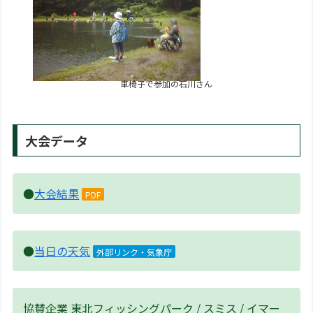
車椅子で参加の石川さん
大会データ
●
大会結果
PDF
●
当日の天気
外部リンク・気象庁
協賛企業 東北フィッシングパーク / スミス / イマー