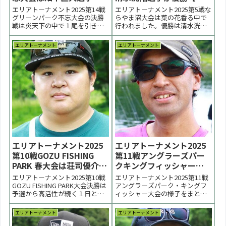
優勝【大会結果】
会結果】
エリアトーナメント2025第14戦
エリアトーナメント2025第5戦な
グリーンパーク不忘大会の決勝
らやま沼大会は菜の花香る中で
戦は炎天下の中で１尾を引き出
行われました。優勝は清水洸佑
す展開となりました。優勝は畑
選手、２位は沼田和浩選手、３
中直人選手、２位はサドンデス
位は丹野裕介選手でした。 < 前
エリアトーナメント
エリアトーナメント
の結果、青木弘文選手、３位は
の大会 2025一覧 次の大会 >表彰
大木洋一郎選手でした。 < 前の
台 優勝：清水洸佑選手 表彰台 ラ
大会 2025一覧 次の大会 >【大会
ーメン賞協賛企業：順不同アー
結果・詳細について】更新は火
スワン、Angler's Sy...
曜日以後...
エリアトーナメント2025
エリアトーナメント2025
第10戦GOZU FISHING
第11戦アングラーズパー
PARK 春大会は荘司優介選
クキングフィッシャーは
手が優勝【大会速報】
上野翔太選手が優勝【大
エリアトーナメント2025第10戦
エリアトーナメント2025第11戦
会結果】
GOZU FISHING PARK大会決勝は
アングラーズパーク・キングフ
予選から高活性が続く１日とな
ィッシャー大会の様子をまとめ
りました。優勝は沖表層付近を
ています。決勝戦は初夏らしい
ウッサで巧みに攻略した荘司優
上か下かの両極端の釣りとなり
エリアトーナメント
エリアトーナメント
介選手、２位は田辺裕太選手、
ました。優勝は表層とボトムの
３位は加藤暖大選手でした。 <
双壁を攻略した上野翔太選手、