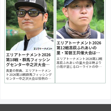
前の大会 2025一覧 次の大会
２位は矢上匠選手、３位は荒木
>【大会結果・詳細につい...
智敬選手でした。 < 前の大会
2025一覧 次の...
エリアトーナメント2026
第12戦高萩ふれあいの
里・常磐王共催大会は渡
エリアトーナメント2026
辺元気選手が優勝【大会
エリアトーナメント2026第12戦
第18戦・群馬フィッシン
終了】
高萩ふれあいの里大会は時より
グセンター中之沢大会は
小雨が混じるローライトの中で
北沢拓也選手が優勝【大
真夏の祭典、エリアトーナメン
行われました。今年は決勝を２
会速報】
ト2026第18戦群馬フィッシング
号池で行い、引き出しを競う展
センター中之沢大会は恒例の暑
開となりました。優勝は渡辺元
さとの戦いになりました。優勝
気選手、２位はマイクロン佐藤
は北沢拓也選手、２位は出山な
選手、３位は藤田裕也選手でし
お選手、３位は齋藤篤史選手で
た。 < 前の大会 2026一覧 次の大
した。 < 前の大会 2026一覧 次の
会 >表彰...
大会 >更新は月曜日以後となり
ます。表彰台 優勝：北沢拓也選
手 表...