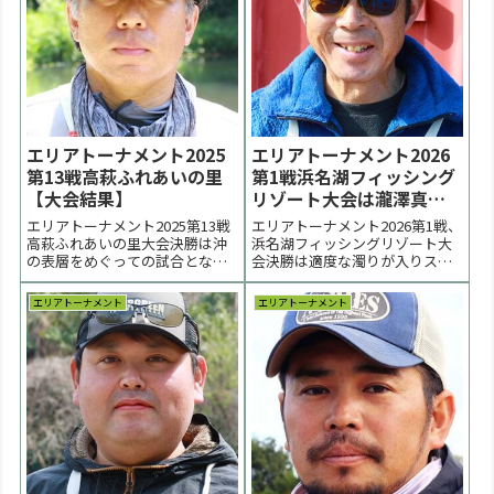
潤選手...
不同...
エリアトーナメント2025
エリアトーナメント2026
第13戦高萩ふれあいの里
第1戦浜名湖フィッシング
【大会結果】
リゾート大会は瀧澤真一
選手が優勝【大会結果】
エリアトーナメント2025第13戦
エリアトーナメント2026第1戦、
高萩ふれあいの里大会決勝は沖
浜名湖フィッシングリゾート大
の表層をめぐっての試合となり
会決勝は適度な濁りが入りスプ
ました。優勝は大木洋一郎選
ーン展開となりました。優勝は
手。２位は青木弘文選手。３位
瀧澤真一選手。２位は宇都温郎
エリアトーナメント
エリアトーナメント
は荒木智敬選手でした < 前の大
選手、３位は杉山航一朗選手、
会 2025一覧 次の大会 >【大会結
今村匠太選手でした。 < 前の大
果・詳細について】更新は火曜
会 2026一覧 次の大会 >表彰台 優
日以後になります。表彰台 優
勝：瀧澤真一選手 表彰台 ラーメ
勝：大木洋...
ン...