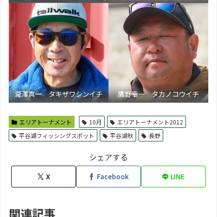
瀧澤真一 タキザワシンイチ
鷹野幸一 タカノコウイチ
エリアトーナメント
10月
エリアトーナメント2012
平谷湖フィッシングスポット
平谷湖秋
長野
シェアする
X
Facebook
LINE
関連記事