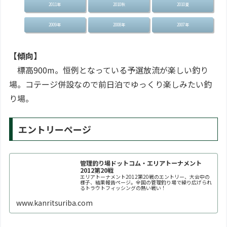
2011年
2010秋
2010夏
2009年
2008年
2007年
【傾向】
標高900m。恒例となっている予選放流が楽しい釣り
場。コテージ併設なので前日泊でゆっくり楽しみたい釣
り場。
エントリーページ
管理釣り場ドットコム・エリアトーナメント
2012第20戦
エリアトーナメント2012第20戦のエントリー、大会中の
様子、結果報告ページ。全国の管理釣り場で繰り広げられ
るトラウトフィッシングの熱い戦い！
www.kanritsuriba.com