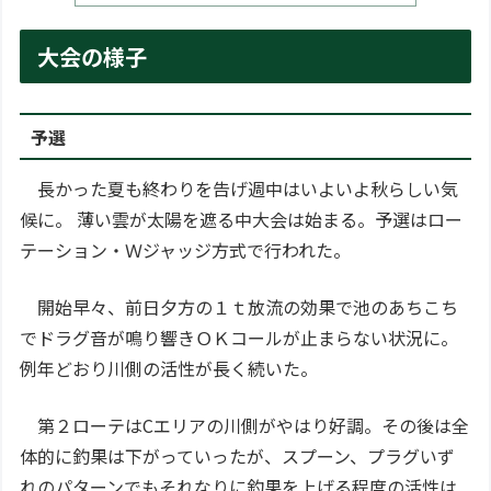
大会の様子
予選
長かった夏も終わりを告げ週中はいよいよ秋らしい気
候に。 薄い雲が太陽を遮る中大会は始まる。予選はロー
テーション・Ｗジャッジ方式で行われた。
開始早々、前日夕方の１ｔ放流の効果で池のあちこち
でドラグ音が鳴り響きＯＫコールが止まらない状況に。
例年どおり川側の活性が長く続いた。
第２ローテはCエリアの川側がやはり好調。その後は全
体的に釣果は下がっていったが、スプーン、プラグいず
れのパターンでもそれなりに釣果を上げる程度の活性は