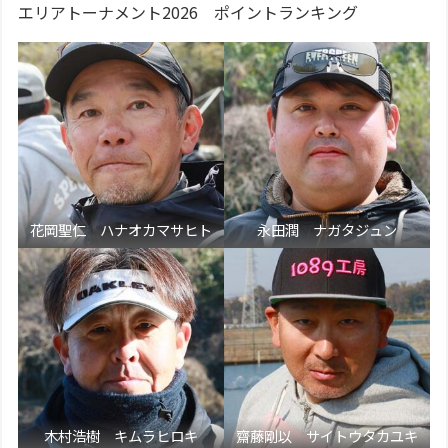
エリアトーナメント2026 ポイントランキング
花岡聖仁 ハナオカマサヒト
永田潤 ナガタジュン
木村浩樹 キムラヒロキ
齋藤剛以 サイトウタカユキ