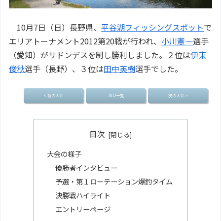
10月7日（日）長野県、
平谷湖フィッシングスポット
で
エリアトーナメント2012第20戦が行われ、
小川憲一
選手
（愛知）がサドンデスを制し勝利しました。２位は
伊東
俊秋
選手（長野）、３位は
田中英樹
選手でした。
< 前の大会
2012一覧
次の大会 >
目次
大会の様子
優勝者インタビュー
予選・第１ローテーション爆釣タイム
決勝戦ハイライト
エントリーページ