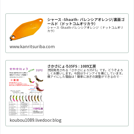
シャース -Shaath- バレンシアオレンジ/裏面ゴ
ールド（ドットコムオリカラ）
シャース -Shaath-バレンシアオレンジ（ ドットコムオリ
カラ）
www.kanritsuriba.com
さかさにょろ35FS : 1089工房
次回発売される「さかさにょろ35FS」です。どうぞよろ
しくお願いします。今回はラインアイを横にしています。
横アイにした理由は！簡単に泳ぎの調整ができるので
す！！自分好みの泳ぎ方に調整してください。※何回も曲
げたり戻したりを繰り返すと金属疲労で折れます。※必ず
1
koubou1089.livedoor.blog