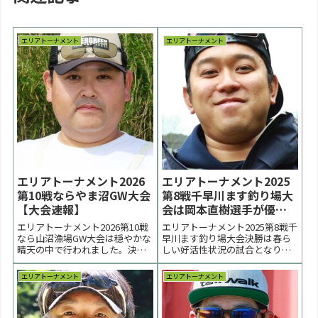
エリアトーナメント
エリアトーナメント
エリアトーナメント2026
エリアトーナメント2025
第10戦ならやま沼GW大会
第8戦千早川ます釣り場大
【大会速報】
会は岡本直樹選手が優勝
【大会結果】
エリアトーナメント2026第10戦
エリアトーナメント2025第8戦千
なら山沼漁場GW大会は穏やかな
早川ます釣り場大会決勝は春ら
晴天の中で行われました。決勝
しい好活性状況の試合となりま
はローライト状況になり、上の
した。優勝は岡本直樹選手、２
活性があがる状況になりまし
位は上野隆幸選手、３位は辻村
エリアトーナメント
エリアトーナメント
た。優勝は永田潤選手。２位は
和貴選手、杉本成幸選手でし
古橋亮羽選手。３位は長澤峻央
た。 < 前の大会 2025一覧 次の大
選手でした。 < 前の大会 2026一
会 >表彰台 優勝：岡本直樹選手
覧 次の大会 >表彰台 優勝：永田
表彰台 ラーメン賞協賛企業：順