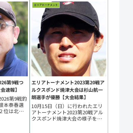
エリアトーナメント
26第9戦つ
エリアトーナメント2023第20戦ア
大会速報】
ルクスポンド焼津大会は杉山航一
朗選手が優勝【大会結果】
026第9戦釣
根本泰春選
10月15日（日）に行われたエリ
２位は北沢
アトーナメント2023第20戦アル
林孝至選手
クスポンド焼津大会の様子をま
2026一覧 次
とめています。晴れ上がった決
勝：根本泰春
勝戦は西側休憩所前を使用。優