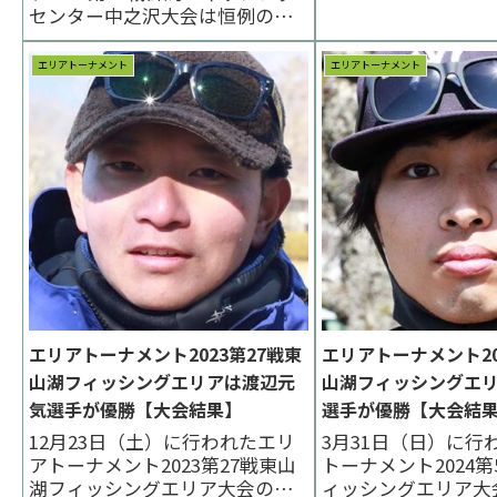
選手 表彰台 ラーメ
センター中之沢大会は恒例の暑
株式会社ヤリエ / VARIV
さとの戦いになりました。優勝
FACT...
は北沢拓也選手、２位は出山な
エリアトーナメント
エリアトーナメント
お選手、３位は齋藤篤史選手で
した。 < 前の大会 2026一覧 次の
大会 >更新は月曜日以後となりま
す。表彰台 優勝：北沢拓也選手
表...
エリアトーナメント2023第27戦東
エリアトーナメント20
山湖フィッシングエリアは渡辺元
山湖フィッシングエ
気選手が優勝【大会結果】
選手が優勝【大会結
12月23日（土）に行われたエリ
3月31日（日）に行
アトーナメント2023第27戦東山
トーナメント2024
湖フィッシングエリア大会の様
ィッシングエリア大