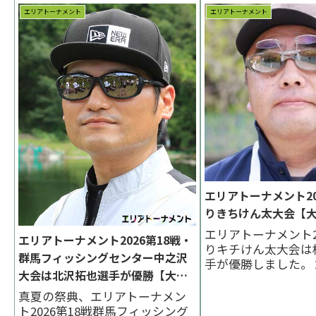
エリアトーナメント
エリアトーナメント
エリアトーナメント20
りきちけん太大会【
エリアトーナメント2
エリアトーナメント2026第18戦・
りキチけん太大会は
群馬フィッシングセンター中之沢
手が優勝しました。
大会は北沢拓也選手が優勝【大会
拓也選手、３位は小
速報】
でした。 < 前の大会 
真夏の祭典、エリアトーナメン
の大会 >表彰台 優
ト2026第18戦群馬フィッシング