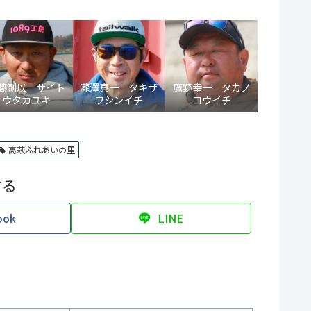
藤剛以 サイト
瀧澤真一 タキザ
鷹野幸一 タカノ
ウタカユキ
ワシンイチ
コウイチ
高萩ふれあいの里
する
ook
LINE