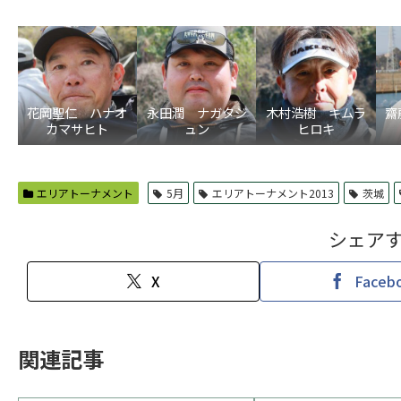
花岡聖仁 ハナオ
永田潤 ナガタジ
木村浩樹 キムラ
齋
カマサヒト
ュン
ヒロキ
エリアトーナメント
5月
エリアトーナメント2013
茨城
シェア
X
Faceb
関連記事