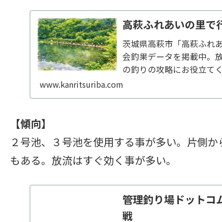
高萩ふれあいの里で
茨城県高萩市「高萩ふれ
会釣果データを掲載中。
の釣りの攻略にお役立て
www.kanritsuriba.com
【傾向】
２号池、３号池を使用する事が多い。片側か
もある。放流はすぐ効く事が多い。
管理釣り場ドットコム
戦