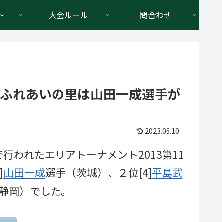
ト
大会ルール
問合わせ
高萩ふれあいの里は山田一成選手が
2023.06.10
で行われたエリアトーナメント2013第11
]
山田一成
選手（茨城）、２位[4]
平島武
静岡）でした。