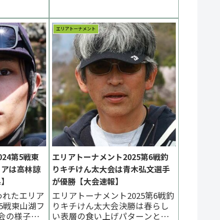
ン賞協賛企業
勝は杉山航一朗選手、２位は上
AS / IOS
田悠太郎選手、３位は小堀誠選
手、津田雅利選手、西形圭紀選
エリアトーナメント
手でした。 < 前の大会 2023一覧
次の大...
24第5戦東
エリアトーナメント2025第6戦釣
リアは高林諒
りキチけん太大会は青木弘文選手
果】
が優勝【大会速報】
われたエリア
エリアトーナメント2025第6戦釣
第5戦東山湖フ
りキチけん太大会決勝は春らし
会の様子を
い表層の食い上げパターンとな