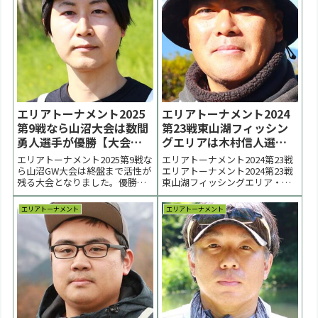
エリアトーナメント2025
エリアトーナメント2024
第9戦なら山沼大会は数間
第23戦東山湖フィッシン
勇人選手が優勝【大会結
グエリアは木村信人選手
果】
が優勝【大会結果】
エリアトーナメント2025第9戦な
エリアトーナメント2024第23戦
ら山沼GW大会は終盤まで活性が
エリアトーナメント2024第23戦
残る大会となりました。優勝は
東山湖フィッシングエリア・大
数間勇人選手。２位は岡田瑠衣
会は１２月らしい冷え込みの中
選手、３位は須貝幸生選手でし
で行われボトム優勢の展開とな
エリアトーナメント
エリアトーナメント
た。 < 前の大会 2025一覧 次の大
りました。優勝は木村信人選
会 >表彰台 優勝：数間勇人選手
手、２位は茂木健選手、足立剛
表彰台 ラーメン賞協賛企業：順
宗選手でした。 < 前の大会 2024
不同IOS FACTORY、...
一覧 次の大会 >表彰台 優勝：木
村...