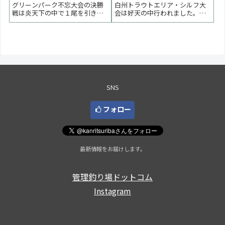
手が優勝【大会速報】
グリーンパーク不忘大会の決勝
白州トラウトエリア・シルフ大
戦は炎天下の中で１尾を引き出
会は好天の中行われました。優
す展開となりました。優勝は畑
勝はマイクロン佐藤選手、２位
中直人選手、２位はサドンデス
は木村信人選手、３位は大木洋
の結果、青木弘文選手、３位は
一郎選手でした。 < 前の大会
大木洋一郎選手でした。 < 前の
2025一覧 次の大会 >大会結果の
大会 2025一覧 次の大会 >【大会
情報更新は9/29（月）以後順次
結果・詳細について】更新は火
行います。TKポイント 第19戦
曜日以後...
分...
SNS
フォロー
最新情報をお届けします。
管理釣り場ドットコム
Instagram