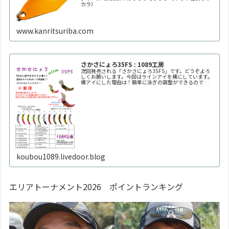
カラ）
www.kanritsuriba.com
さかさにょろ35FS : 1089工房
次回発売される「さかさにょろ35FS」です。どうぞよろ
しくお願いします。今回はラインアイを横にしています。
横アイにした理由は！簡単に泳ぎの調整ができるので
す！！自分好みの泳ぎ方に調整してください。※何回も曲
げたり戻したりを繰り返すと金属疲労で折れます。※必ず
1
koubou1089.livedoor.blog
エリアトーナメント2026 ポイントランキング