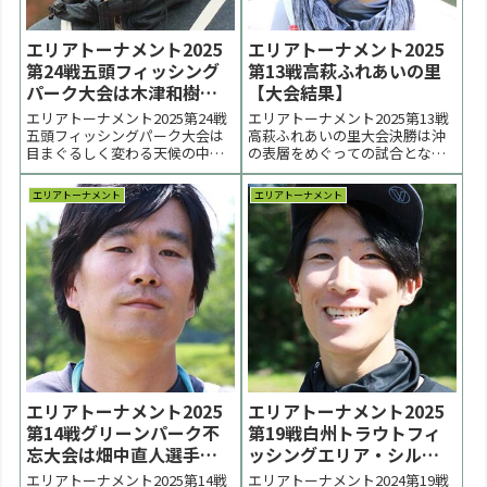
エリアトーナメント2025
エリアトーナメント2025
第24戦五頭フィッシング
第13戦高萩ふれあいの里
パーク大会は木津和樹選
【大会結果】
手が優勝【大会結果】
エリアトーナメント2025第24戦
エリアトーナメント2025第13戦
五頭フィッシングパーク大会は
高萩ふれあいの里大会決勝は沖
目まぐるしく変わる天候の中で
の表層をめぐっての試合となり
行われました。優勝は木津和樹
ました。優勝は大木洋一郎選
選手、２位は川村淳也選手、３
手。２位は青木弘文選手。３位
エリアトーナメント
エリアトーナメント
位は柳真一選手でした。 < 前の
は荒木智敬選手でした < 前の大
大会 2025一覧 次の大会 >表彰台
会 2025一覧 次の大会 >【大会結
優勝：木津和樹選手 表彰台 ラー
果・詳細について】更新は火曜
メン賞協賛企業：順不同IOS ...
日以後になります。表彰台 優
勝：大木洋...
エリアトーナメント2025
エリアトーナメント2025
第14戦グリーンパーク不
第19戦白州トラウトフィ
忘大会は畑中直人選手が
ッシングエリア・シルフ
優勝【大会結果】
大会はマイクロン佐藤選
エリアトーナメント2025第14戦
エリアトーナメント2024第19戦