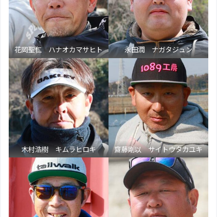
花岡聖仁 ハナオカマサヒト
永田潤 ナガタジュン
木村浩樹 キムラヒロキ
齋藤剛以 サイトウタカユキ