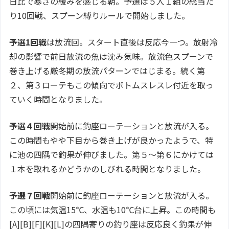
日比で寒さの緩みを感じる朝。予選は５人１組の総当た
り10回戦、スプーン縛りルールで開始しました。
予選1回戦
は放流回。スタート直後は反応今一つ。放射冷
却の影響で前日放流の魚は沈み気味。放流色スプーンで
巻き上げる厳冬期の放流パターンではじまる。続く第
２、第３ローテもこの傾向でボトムスレスレ付近を取っ
ていく時間となりました。
予選４回戦
開始前に釣座ローテーションと放流が入る。
この時間もやや下目から巻き上げが良かったようで、特
に池の四隅で釣果が伸びました。第５～第６にかけては
１本を取れるかどうかのしびれる時間となりました。
予選７回戦
開始前に釣座ローテーションと放流が入る。
この頃には気温15℃、水温も10℃台に上昇。この時間も
[A][B][F][K][L]の四隅寄りの釣り座は反応良く釣果が伸