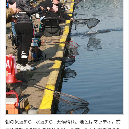
朝の気温6℃、水温9℃、天候晴れ。池色はマッディ。前