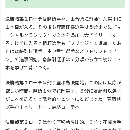
決勝戦第１ローテ
は開始早々、出合頭に斉藤征泰選手に
１本目が入る。その後も斉藤征泰選手は５分までに『マ
ーシャルクラシック』で２本を追加し大きくリードす
る。後半に入ると相原選手も『プリッジ』で追加したあ
とは齋藤剛以選手、生泉貴浩選手など『ドリフトスピ
ン』で追撃開始。齋藤剛選手は７分頃から立て続けに３
本を挙げて勢いづく。
決勝戦第２ローテ
は釣り座移動後開始。この回は反応が
厳しい時間。開始１分で花岡選手、８分に齋藤剛以選手
が１本を釣るなど散発的なヒットにとどまった。齋藤剛
選手が１本リードして最終ローテへ。
決勝戦第３ローテ
は釣り座移動後開始。３分で花岡選手