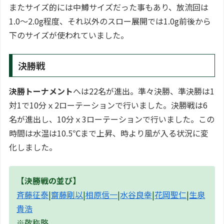
またサイズ的には中鱒サイズだった事もあり、放流回は
1.0～2.0g程度、それ以外のスロー展開では1.0g前後から
下のサイズが使われていました。
決勝戦
決勝トーナメント
へは22名が進出。準々決勝、準決勝は1
対1で10分ｘ2ローテーションで行いました。決勝戦は6
名が進出し、10分ｘ3ローテーションで行いました。この
時間は水温は10.5℃まで上昇、時より風が入る状況に変
化しました。
【決勝戦の並び】
斉藤征泰
|
齋藤剛以
|
相原信一
|
水谷良幸
|
花岡聖仁
|
生泉
貴浩
※敬称略