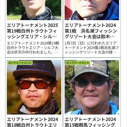
エリアトーナメント2025
エリアトーナメント2024
第19戦白州トラウトフィ
第1戦 浜名湖フィッシン
ッシングエリア・シルフ
グリゾート大会は鈴木亮
大会はマイクロン佐藤選
太選手が優勝【大会結
エリアトーナメント2024第19戦
1月7日（日）に行われたエリア
手が優勝【大会速報】
果】
白州トラウトエリア・シルフ大
トーナメント2024第1戦浜名湖フ
会は好天の中行われました。優
ィッシングリゾート大会の様子
勝はマイクロン佐藤選手、２位
をまとめています。今年はクリ
は木村信人選手、３位は大木洋
アコンディションの浜名湖FRと
エリアトーナメント
エリアトーナメント
一郎選手でした。 < 前の大会
なりました。優勝は鈴木亮太選
2025一覧 次の大会 >大会結果の
手。２位は治々和諒選手。３位
情報更新は9/29（月）以後順次
は足立剛宗選手、紺谷唯人選
行います。TKポイント 第19戦
手、瀧澤真一選手でした。 < 前
分...
の大会 2024...
エリアトーナメント2024
エリアトーナメント2024
第18戦白州トラウトエリ
第15戦群馬フィッシング