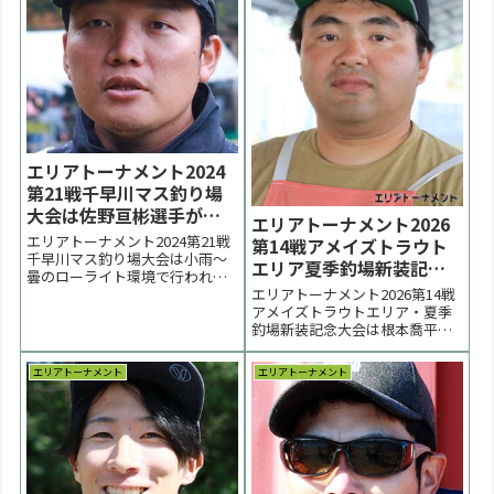
エリアトーナメント2024
第21戦千早川マス釣り場
大会は佐野亘彬選手が優
エリアトーナメント2026
勝【大会結果】
エリアトーナメント2024第21戦
第14戦アメイズトラウト
千早川マス釣り場大会は小雨～
エリア夏季釣場新装記念
曇のローライト環境で行われま
大会は根本喬平選手が優
エリアトーナメント2026第14戦
した。優勝は佐野亘彬選手、２
勝【大会速報】
アメイズトラウトエリア・夏季
位は安田宏選手、３位は吉田拓
釣場新装記念大会は根本喬平選
音選手でした。 < 前の大会 2024
手が優勝しました。２位は篠塚
一覧 次の大会 >【お知らせ】表
洋輔選手、３位は糸久敦夫選手
彰台 優勝：佐野亘彬選手 表彰台
エリアトーナメント
エリアトーナメント
でした。 < 前の大会 2026一覧 次
ラーメン賞●決勝トーナメント
の大会 >更新は月曜日以後とな
表...
ります。表彰台 優勝：根本喬平
選手 表彰台 ラーメン賞●決勝ト
ー...