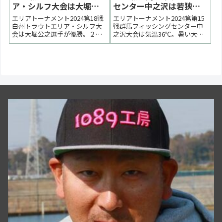
ア・シルフ大会は大堀公
センター中之沢は若狭裕
之選手が優勝【大会結
史選手が優勝【大会結
エリアトーナメント2024第18戦
エリアトーナメント2024第第15
果】
果】
白州トラウトエリア・シルフ大
戦群馬フィッシングセンター中
会は大堀公之選手が優勝。２位
之沢大会は気温36℃。暑い大会
は末木美保選手、姫野瑠衣選手
になりました。若狭裕史選手が
でした。 < 前の大会 2024一覧 次
優勝。２位は松本亮選手、３位
の大会 >表彰台 優勝：大堀公之
は原忠選手でした。 < 前の大会
選手 表彰台 ラーメン賞●決勝ト
2024一覧 次の大会 >表彰台 優
ーナメント表 PDF●予選集計表
勝：若狭裕史選手 表彰台 大会風
PDF●当日の天気 外部...
景●決勝トーナメント表 PDF...