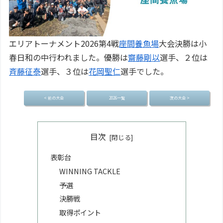
エリアトーナメント2026第4戦
座間養魚場
大会決勝は小
春日和の中行われました。優勝は
齋藤剛以
選手、２位は
斉藤征泰
選手、３位は
花岡聖仁
選手でした。
< 前の大会
2026一覧
次の大会 >
目次
表彰台
WINNING TACKLE
予選
決勝戦
取得ポイント