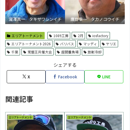
瀧澤真一 タキザワシンイチ
鷹野幸一 タカノコウイチ
エリアトーナメント
1089工房
2月
iosfactory
エリアトーナメント2026
バリバス
マッディ
ヤリエ
千葉
常磐王共催大会
座間養魚場
放射冷却
シェアする
X
Facebook
LINE
関連記事
エリアトーナメント
エリアトーナメント