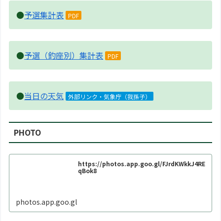
●
予選集計表
PDF
●
予選（釣座別）集計表
PDF
●
当日の天気
外部リンク・気象庁（我孫子）
PHOTO
https://photos.app.goo.gl/FJrdKWkkJ4RE
qBok8
photos.app.goo.gl