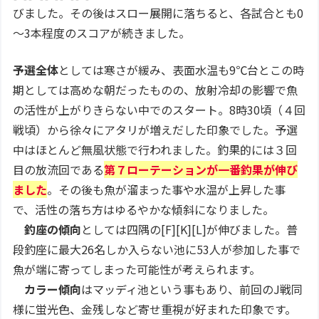
びました。その後はスロー展開に落ちると、各試合とも0
～3本程度のスコアが続きました。
予選全体
としては寒さが緩み、表面水温も9℃台とこの時
期としては高めな朝だったものの、放射冷却の影響で魚
の活性が上がりきらない中でのスタート。8時30頃（４回
戦頃）から徐々にアタリが増えだした印象でした。予選
中はほとんど無風状態で行われました。釣果的には３回
目の放流回である
第７ローテーションが一番釣果が伸び
ました
。その後も魚が溜まった事や水温が上昇した事
で、活性の落ち方はゆるやかな傾斜になりました。
釣座の傾向
としては四隅の[F][K][L]が伸びました。普
段釣座に最大26名しか入らない池に53人が参加した事で
魚が端に寄ってしまった可能性が考えられます。
カラー傾向
はマッディ池という事もあり、前回のJ戦同
様に蛍光色、金残しなど寄せ重視が好まれた印象です。