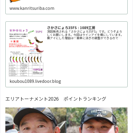
www.kanritsuriba.com
さかさにょろ35FS : 1089工房
次回発売される「さかさにょろ35FS」です。どうぞよろ
しくお願いします。今回はラインアイを横にしています。
横アイにした理由は！簡単に泳ぎの調整ができるので
す！！自分好みの泳ぎ方に調整してください。※何回も曲
げたり戻したりを繰り返すと金属疲労で折れます。※必ず
1
koubou1089.livedoor.blog
エリアトーナメント2026 ポイントランキング