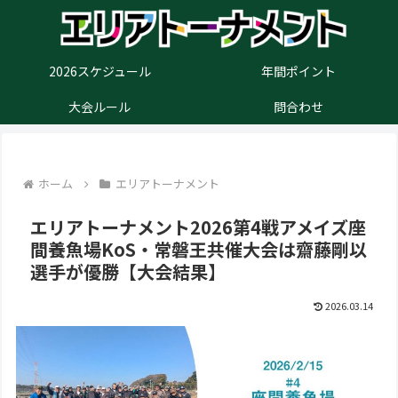
2026スケジュール
年間ポイント
大会ルール
問合わせ
ホーム
エリアトーナメント
エリアトーナメント2026第4戦アメイズ座
間養魚場KoS・常磐王共催大会は齋藤剛以
選手が優勝【大会結果】
2026.03.14