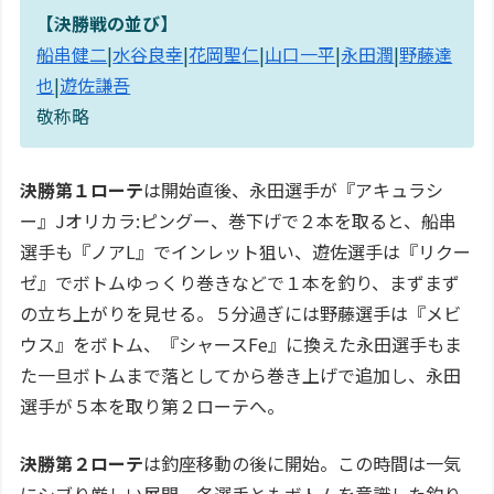
【決勝戦の並び】
船串健二
|
水谷良幸
|
花岡聖仁
|
山口一平
|
永田潤
|
野藤達
也
|
遊佐謙吾
敬称略
決勝第１ローテ
は開始直後、永田選手が『アキュラシ
ー』Jオリカラ:ピングー、巻下げで２本を取ると、船串
選手も『ノアL』でインレット狙い、遊佐選手は『リクー
ゼ』でボトムゆっくり巻きなどで１本を釣り、まずまず
の立ち上がりを見せる。５分過ぎには野藤選手は『メビ
ウス』をボトム、『シャースFe』に換えた永田選手もま
た一旦ボトムまで落としてから巻き上げで追加し、永田
選手が５本を取り第２ローテへ。
決勝第２ローテ
は釣座移動の後に開始。この時間は一気
にシブり厳しい展開。各選手ともボトムを意識した釣り