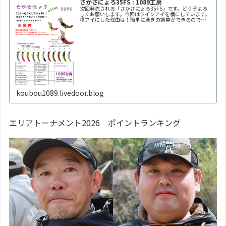
さかさにょろ35FS : 1089工房
次回発売される「さかさにょろ35FS」です。どうぞよろ
しくお願いします。今回はラインアイを横にしています。
横アイにした理由は！簡単に泳ぎの調整ができるので
す！！自分好みの泳ぎ方に調整してください。※何回も曲
げたり戻したりを繰り返すと金属疲労で折れます。※必ず
1
koubou1089.livedoor.blog
エリアトーナメント2026 ポイントランキング