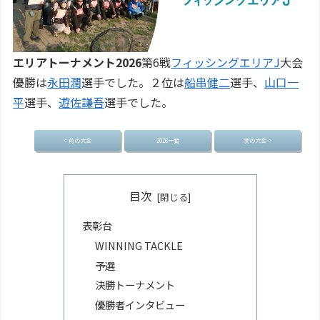
エリアトーナメント2026
第6戦
フィッシングエリアJ
大会
優勝は
永田潤
選手でした。２位は
船串健二
選手、
山口一
平
選手、
遊佐謙吾
選手でした。
< 前の大会
2026一覧
次の大会 >
目次
表彰台
WINNING TACKLE
予選
決勝トーナメント
優勝者インタビュー