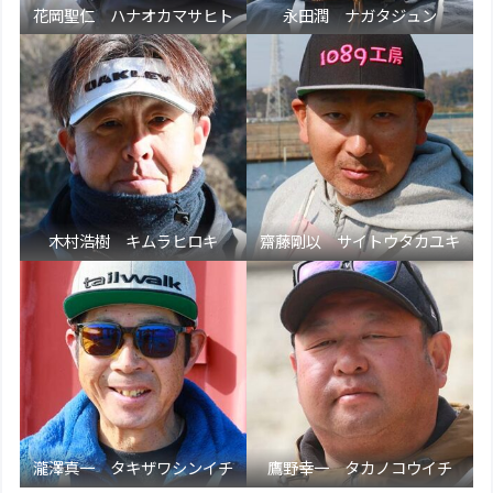
花岡聖仁 ハナオカマサヒト
永田潤 ナガタジュン
木村浩樹 キムラヒロキ
齋藤剛以 サイトウタカユキ
瀧澤真一 タキザワシンイチ
鷹野幸一 タカノコウイチ