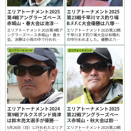
エリアトーナメント2025
エリアトーナメント2025
第4戦アングラーズベース
第23戦千早川マス釣り場
赤城山・春大会は池淳一
B.F.F.C大会優勝は八塚利
選手が優勝【大会結果】
幸選手【大会結果】
エリアトーナメント2025第4戦ア
エリアトーナメント2025第22戦
ングラーズベース赤城山・春大
千早川ます釣り場大会は秋晴れ
会。決勝は小雨の中で行われま
の中行われました。優勝は八塚
した。優勝は池淳一選手。２位
利幸選手、２位は青木弘文選
は石戸信晃選手。３位は新井紀
手、３位は上杉貴人選手でし
エリアトーナメント
エリアトーナメント
章選手でした。 < 前の大会 2025
た。 < 前の大会 2025一覧 次の大
一覧 次の大会 >【大会結果修正
会 >※決勝結果・予選結果表な
とお詫び２】決勝戦動画でスコ
どは月曜日以後順次更新しま
アを再度確認をしたところ、点
す。表彰台 優勝：八塚利幸選手
数の取り...
表彰台 ラ...
エリアトーナメント2024
エリアトーナメント2025
第9戦アルクスポンド焼津
第22戦アングラーズベー
は鈴木亮太選手が優勝
ス赤城山・秋大会は鈴木
【大会結果】
亮太選手が優勝【大会速
5月26日（日）に行われたエリア
エリアトーナメント2025第22戦