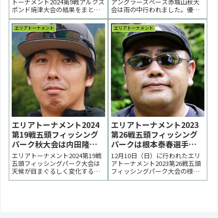
報】
トーナメント2024第9戦アルクス
アングラーズベース赤城山秋大
ポンド焼津大会の結果をまとめ
会は雨の中行われました。優勝
ています。優勝は鈴木亮太選手
は鈴木亮太選手、２位は池淳一
でした。２位は藤岡梢選手、阿
選手、３位は小畑ちはる選手で
エリアトーナメント
エリアトーナメント
部貴樹選手でした。 < 前の大会
した。 < 前の大会 2025一覧 次の
2024一覧 次の大会 >表彰台優
大会 >表彰台 優勝：鈴木亮太選
勝：鈴木亮太選手表彰台ラーメ
手 表彰台 ラーメン賞協賛企業：
ン賞協賛企業 IOSFactory...
順不同IOS FACTORY、...
エリアトーナメント2024
エリアトーナメント2023
第19戦五頭フィッシング
第26戦五頭フィッシング
パーク秋大会は内田隆洋
パークは根本泰春選手が
選手が優勝【大会終了】
優勝【大会結果】
エリアトーナメント2024第19戦
12月10日（日）に行われたエリ
五頭フィッシングパーク大会は
アトーナメント2023第26戦五頭
天候が目まぐるしく変化する中
フィッシングパーク大会の様子
で行われました。優勝は第３ロ
をまとめています。決勝までボ
ーテで逆転した内田隆洋選手、
トムに残る放流残存を追う展開
２位は岡田健太郎選手、３位は
となりました。優勝は根本泰春
鈴木響選手でした。 < 前の大会
選手。２位は齋藤和誠選手、柳
2024一覧 次の大会 >【お知ら
真一選手でした。 < 前の大会
せ】●誤記載が多く申し訳あり
2023一覧 次の大会 >表彰台優