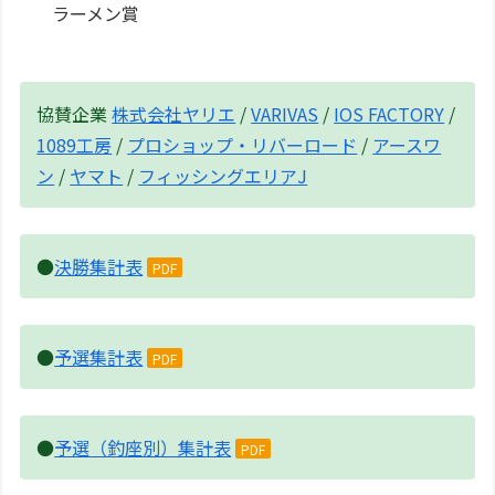
ラーメン賞
協賛企業
株式会社ヤリエ
/
VARIVAS
/
IOS FACTORY
/
1089工房
/
プロショップ・リバーロード
/
アースワ
ン
/
ヤマト
/
フィッシングエリアJ
●
決勝集計表
PDF
●
予選集計表
PDF
●
予選（釣座別）集計表
PDF