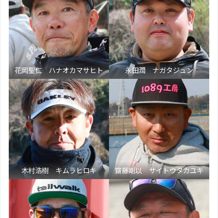
花岡聖仁 ハナオカマサヒト
永田潤 ナガタジュン
木村浩樹 キムラヒロキ
齋藤剛以 サイトウタカユキ