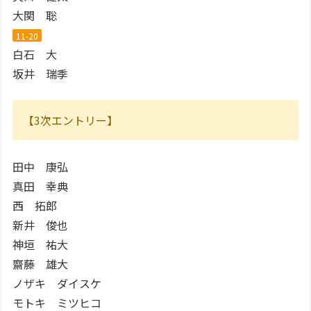
大関 聡
11-20
白石 大
坂井 瑞季
【3次エントリー】
田中 康弘
真田 幸典
西 拓郎
新井 俊也
神垣 祐大
齋藤 雄大
ノザキ ダイスケ
モトキ ミツヒコ