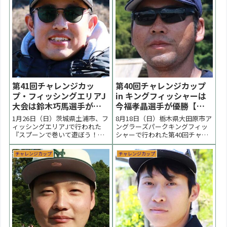
第41回チャレンジカッ
第40回チャレンジカップ
プ・フィッシングエリアJ
in キングフィッシャーは
大会は鈴木巧馬選手が優
今福孝晶選手が優勝【大
勝【大会結果】
会結果】
1月26日（日）茨城県土浦市、フ
8月18日（日）栃木県大田原市ア
ィッシングエリアJで行われた
ングラーズパークキングフィッ
『スプーンで巻いて遊ぼう！』
シャーで行われた第40回チャレ
第41回チャレンジカップの大会
ンジカップの大会の様子をまと
の様子をまとめています。朝の
めています。気温32℃の暑さを
チャレンジカップ
チャレンジカップ
気温0℃と氷点下の冷え込みで難
感じる１日でしたが水温18℃と
しいコンディションになりまし
いう良コンディションの中で行
た。水温が上がりだした昼過ぎ
われました。活性が残る状況下
に強気色のスプーン中心に攻め
でスプーン中心に強気に攻めた
た鈴木巧馬選手が優勝...
今福孝晶選手が優勝...