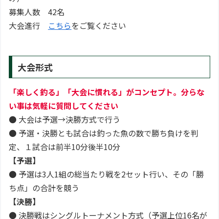
募集人数 42名
大会進行
こちら
をご覧ください
大会形式
「楽しく釣る」「大会に慣れる」がコンセプト。分らな
い事は気軽に質問してください
● 大会は予選→決勝方式で行う
● 予選・決勝とも試合は釣った魚の数で勝ち負けを判
定、１試合は前半10分後半10分
【予選】
● 予選は3人1組の総当たり戦を2セット行い、その「勝
ち点」の合計を競う
【決勝】
● 決勝戦はシングルトーナメント方式（予選上位16名が