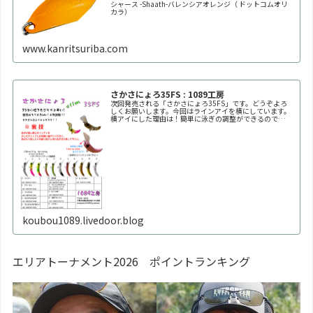
シャース -Shaath-バレンシアオレンジ（ ドットコムオリ
カラ）
www.kanritsuriba.com
さかさにょろ35FS : 1089工房
次回発売される「さかさにょろ35FS」です。どうぞよろ
しくお願いします。今回はラインアイを横にしています。
横アイにした理由は！簡単に泳ぎの調整ができるので
す！！自分好みの泳ぎ方に調整してください。※何回も曲
げたり戻したりを繰り返すと金属疲労で折れます。※必ず
1
koubou1089.livedoor.blog
エリアトーナメント2026 ポイントランキング