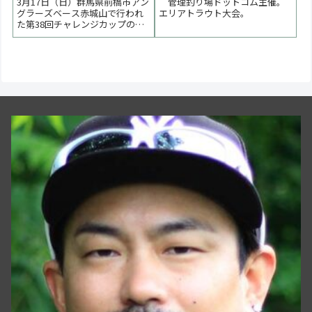
3月17日（日）群馬県前橋市アン
管理釣り場ドットコム主催。
グラーズベース赤城山で行われ
エリアトラウト大会。
た第38回チャレンジカップの様
子をまとめています。朝の気温
7℃、水温8℃。前日からの暖気
で池はターンオーバー気味。難
しいコンディションの試合にな
りました。優勝は小畑ちはる選
手でした。 < 前の大会 チャレン
ジカップ 次の...