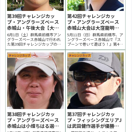
第39回チャレンジカッ
第42回チャレンジカッ
プ・アングラーズベース
プ・アングラーズベース
赤城山・午後大会【大会
赤城山大会は大窪龍明選
終了】
手が優勝【大会速報】
6月1日（土）群馬県前橋市アン
5月11日（日）群馬県前橋市、ア
グラーズベース赤城山で行われ
ングラーズベース赤城山で『ス
た第39回チャレンジカップの様
プーンで巻いて遊ぼう！』第42
子をまとめています。チャレン
回チャレンジカップの大会の様
ジカップ初の午後大会。正午気
子をまとめています。予選から
チャレンジカップ
チャレンジカップ
温27℃、水温17℃。池はターン
強風が吹き荒れる、風に悩まさ
オーバー気味でマッディ。難し
れるハードなコンディションに
いコンディションの試合になり
なりました。決勝は高活性鱒が
ました。優勝は後藤将虎選手で
残る展開となり、大窪龍明選手
した。 < 前の大会...
が優勝しました。 < ...
第38回チャレンジカッ
第37回チャレンジカッ
プ・アングラーズベース
プ・フィッシングエリアJ
赤城山は小畑ちはる選手
は武田健作選手が優勝
が優勝【大会結果】
【大会結果】