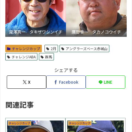
瀧澤真一 タキザワシンイチ
鷹野幸一 タカノコウイチ
チャレンジカップ
2月
アングラーズベース赤城山
チャレンジABA
群馬
シェアする
X
Facebook
LINE
関連記事
チャレンジカップ
チャレンジカップ