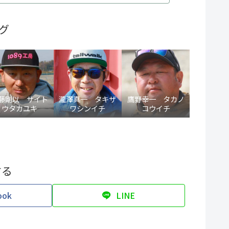
グ
藤剛以 サイト
瀧澤真一 タキザ
鷹野幸一 タカノ
ウタカユキ
ワシンイチ
コウイチ
する
ook
LINE