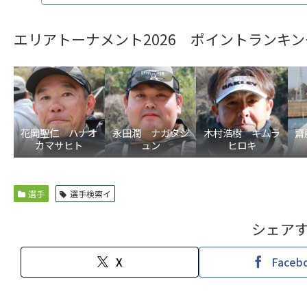
エリアトーナメント2026 ポイントランキン
花岡聖仁 ハナオ
永田潤 ナガタジ
木村浩樹 キムラ
齋
カマサヒト
ュン
ヒロキ
選手
選手検索イ
シェア
X
Faceb