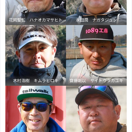
花岡聖仁 ハナオカマサヒト
永田潤 ナガタジュン
木村浩樹 キムラヒロキ
齋藤剛以 サイトウタカユキ