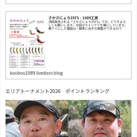
さかさにょろ35FS : 1089工房
次回発売される「さかさにょろ35FS」です。どうぞよろ
しくお願いします。今回はラインアイを横にしています。
横アイにした理由は！簡単に泳ぎの調整ができるので
す！！自分好みの泳ぎ方に調整してください。※何回も曲
げたり戻したりを繰り返すと金属疲労で折れます。※必ず
1
koubou1089.livedoor.blog
エリアトーナメント2026 ポイントランキング