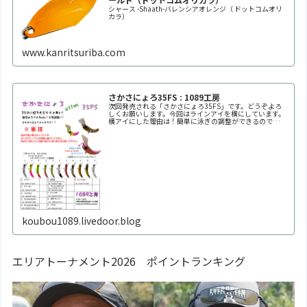
シャース -Shaath-バレンシアオレンジ（ ドットコムオリ
カラ）
www.kanritsuriba.com
さかさにょろ35FS : 1089工房
次回発売される「さかさにょろ35FS」です。どうぞよろ
しくお願いします。今回はラインアイを横にしています。
横アイにした理由は！簡単に泳ぎの調整ができるので
す！！自分好みの泳ぎ方に調整してください。※何回も曲
げたり戻したりを繰り返すと金属疲労で折れます。※必ず
1
koubou1089.livedoor.blog
エリアトーナメント2026 ポイントランキング