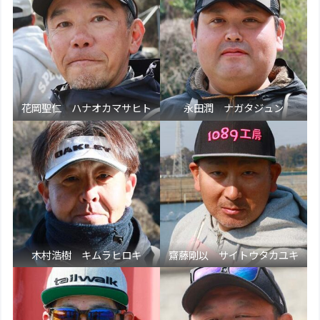
花岡聖仁 ハナオカマサヒト
永田潤 ナガタジュン
木村浩樹 キムラヒロキ
齋藤剛以 サイトウタカユキ