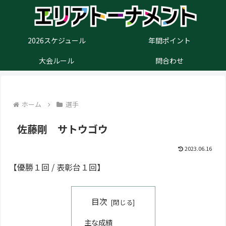
2026スケジュール
年間ポイント
大会ルール
問合わせ
ホーム
選手
佐藤剛 サトウゴウ
2023.06.16
【優勝１回 / 表彰台１回】
目次
主な成績