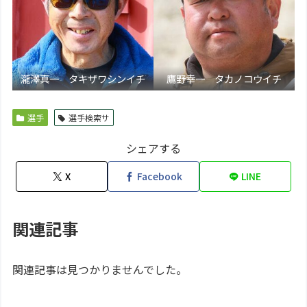
瀧澤真一 タキザワシンイチ
鷹野幸一 タカノコウイチ
選手
選手検索サ
シェアする
X
Facebook
LINE
関連記事
関連記事は見つかりませんでした。