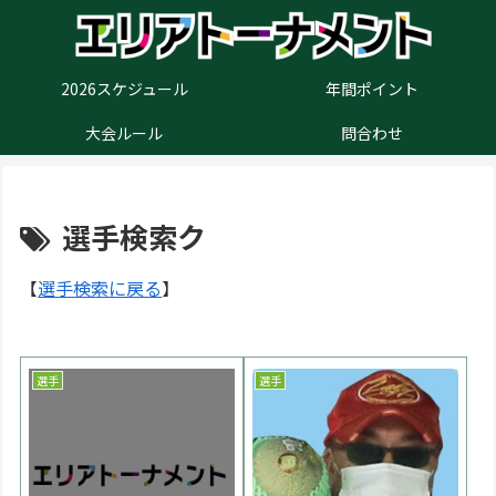
2026スケジュール
年間ポイント
大会ルール
問合わせ
選手検索ク
【
選手検索に戻る
】
選手
選手