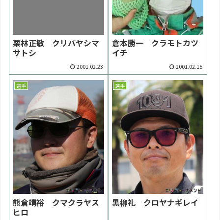
栗林正敏 クリバヤシマ
倉本勝一 クラモトカツ
サトシ
イチ
2001.02.23
2001.02.15
選手
選手
熊倉靖裕 クマクラヤス
黒柳礼 クロヤナギレイ
ヒロ