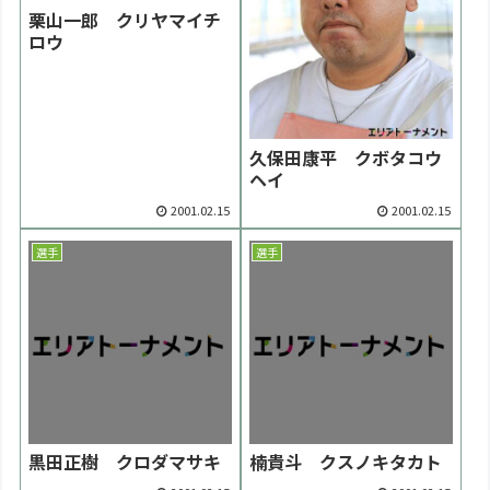
栗山一郎 クリヤマイチ
ロウ
久保田康平 クボタコウ
ヘイ
2001.02.15
2001.02.15
選手
選手
黒田正樹 クロダマサキ
楠貴斗 クスノキタカト