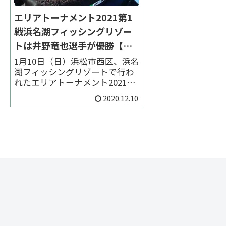
エリアトーナメント2021第1
戦浜名湖フィッシングリゾー
トは井野竜也選手が優勝【大
会結果】
1月10日（日）浜松市西区、浜名
湖フィッシングリゾートで行わ
れたエリアトーナメント2021第
1戦の大会結果をまとめていま
2020.12.10
す。井野竜也選手が予選中不発
気味だった放流魚の残りを巧み
に誘い優勝しました。２位は紺
谷唯人選手、３位は深田佳匡選
手でした。 < 前の大会 2021一覧
次の大会...