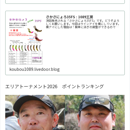
さかさにょろ35FS : 1089工房
次回発売される「さかさにょろ35FS」です。どうぞよろ
しくお願いします。今回はラインアイを横にしています。
横アイにした理由は！簡単に泳ぎの調整ができるので
す！！自分好みの泳ぎ方に調整してください。※何回も曲
げたり戻したりを繰り返すと金属疲労で折れます。※必ず
1
koubou1089.livedoor.blog
エリアトーナメント2026 ポイントランキング