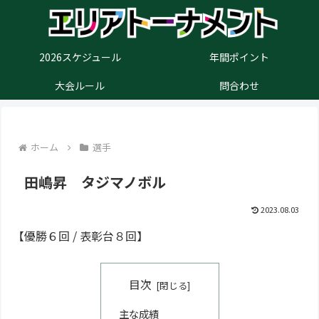
2026スケジュール
年間ポイント
大会ルール
問合わせ
ホーム
選手
田嶋昇 タジマノボル
2023.08.03
【優勝６回 / 表彰台８回】
目次
主な成績