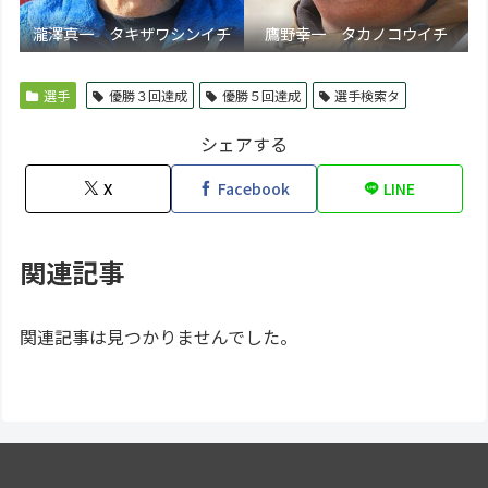
瀧澤真一 タキザワシンイチ
鷹野幸一 タカノコウイチ
選手
優勝３回達成
優勝５回達成
選手検索タ
シェアする
X
Facebook
LINE
関連記事
関連記事は見つかりませんでした。