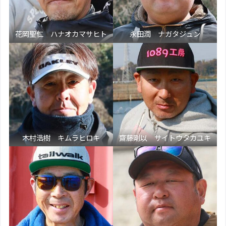
花岡聖仁 ハナオカマサヒト
永田潤 ナガタジュン
木村浩樹 キムラヒロキ
齋藤剛以 サイトウタカユキ