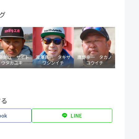
グ
藤剛以 サイト
瀧澤真一 タキザ
鷹野幸一 タカノ
ウタカユキ
ワシンイチ
コウイチ
する
ook
LINE