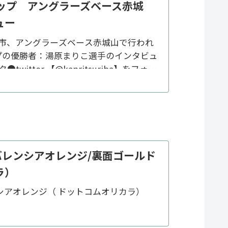
カップ アングラーズベース赤城
ュー
橋市、アングラーズベース赤城山で行われ
プの優勝者：湯原まりこ選手のインタビュ
twitter 【@kanritsuriba】をフォロ
い...
h- バレンシアオレンジ/裏面ゴールド
ラ）
レンシアオレンジ（ ドットコムオリカラ）