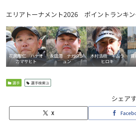
エリアトーナメント2026 ポイントランキン
花岡聖仁 ハナオ
永田潤 ナガタジ
木村浩樹 キムラ
齋
カマサヒト
ュン
ヒロキ
選手
選手検索ユ
シェア
X
Faceb