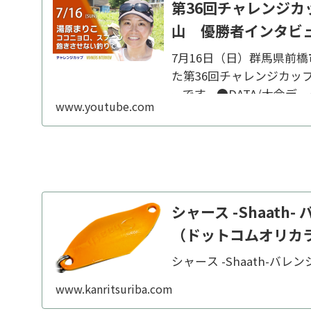
第36回チャレンジ
山 優勝者インタビ
7月16日（日）群馬県前
た第36回チャレンジカッ
ーです。●DATA/大会データ●
www.youtube.com
ーすると動画更新時連絡がは
シャース -Shaat
（ドットコムオリカ
シャース -Shaath-バ
www.kanritsuriba.com