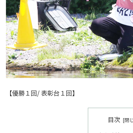
【優勝１回/ 表彰台１回】
目次