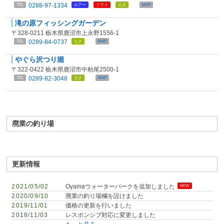
0288-97-1334
TEL
ルアー
フライ
えさ
MAP
滝の原フィッシングガーデン
〒328-0211 栃木県鹿沼市上永野1556-1
0289-84-0737
TEL
えさ
MAP
やぐら沢つり堀
〒322-0422 栃木県鹿沼市中粕尾2500-1
0289-82-3048
TEL
えさ
MAP
廃業の釣り場
更新情報
2021/05/02
Oyamaウォーターパークを追加しました
NEW
2020/09/10
廃業の釣り場欄を設けました
2019/11/01
価格の更新を行いました
2018/11/03
レスポンシブ対応に変更しました