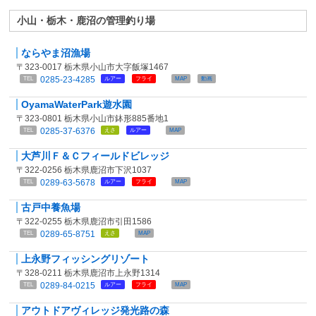
小山・栃木・鹿沼の管理釣り場
ならやま沼漁場
〒323-0017 栃木県小山市大字飯塚1467
0285-23-4285
TEL
ルアー
フライ
MAP
動画
OyamaWaterPark遊水園
〒323-0801 栃木県小山市鉢形885番地1
0285-37-6376
TEL
えさ
ルアー
MAP
大芦川Ｆ＆Ｃフィールドビレッジ
〒322-0256 栃木県鹿沼市下沢1037
0289-63-5678
TEL
ルアー
フライ
MAP
古戸中養魚場
〒322-0255 栃木県鹿沼市引田1586
0289-65-8751
TEL
えさ
MAP
上永野フィッシングリゾート
〒328-0211 栃木県鹿沼市上永野1314
0289-84-0215
TEL
ルアー
フライ
MAP
アウトドアヴィレッジ発光路の森