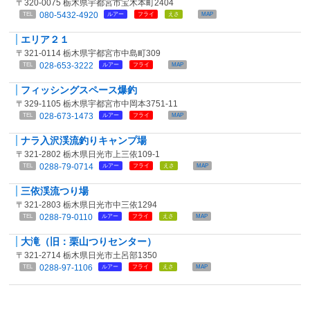
〒320-0075 栃木県宇都宮市宝木本町2404
080-5432-4920
TEL
ルアー
フライ
えさ
MAP
エリア２１
〒321-0114 栃木県宇都宮市中島町309
028-653-3222
TEL
ルアー
フライ
MAP
フィッシングスペース爆釣
〒329-1105 栃木県宇都宮市中岡本3751-11
028-673-1473
TEL
ルアー
フライ
MAP
ナラ入沢渓流釣りキャンプ場
〒321-2802 栃木県日光市上三依109-1
0288-79-0714
TEL
ルアー
フライ
えさ
MAP
三依渓流つり場
〒321-2803 栃木県日光市中三依1294
0288-79-0110
TEL
ルアー
フライ
えさ
MAP
大滝（旧：栗山つりセンター）
〒321-2714 栃木県日光市土呂部1350
0288-97-1106
TEL
ルアー
フライ
えさ
MAP