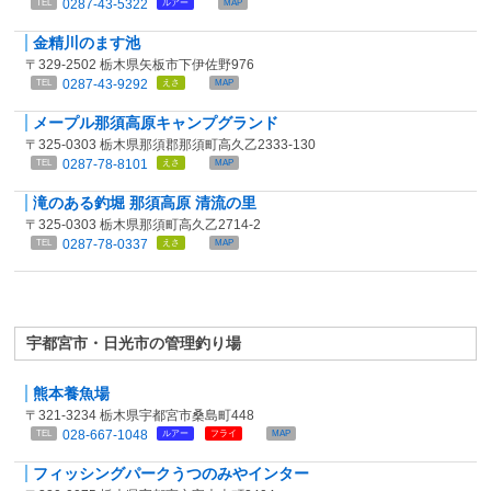
0287-43-5322
TEL
ルアー
MAP
金精川のます池
〒329-2502 栃木県矢板市下伊佐野976
0287-43-9292
TEL
えさ
MAP
メープル那須高原キャンプグランド
〒325-0303 栃木県那須郡那須町高久乙2333-130
0287-78-8101
TEL
えさ
MAP
滝のある釣堀 那須高原 清流の里
〒325-0303 栃木県那須町高久乙2714-2
0287-78-0337
TEL
えさ
MAP
宇都宮市・日光市の管理釣り場
熊本養魚場
〒321-3234 栃木県宇都宮市桑島町448
028-667-1048
TEL
ルアー
フライ
MAP
フィッシングパークうつのみやインター