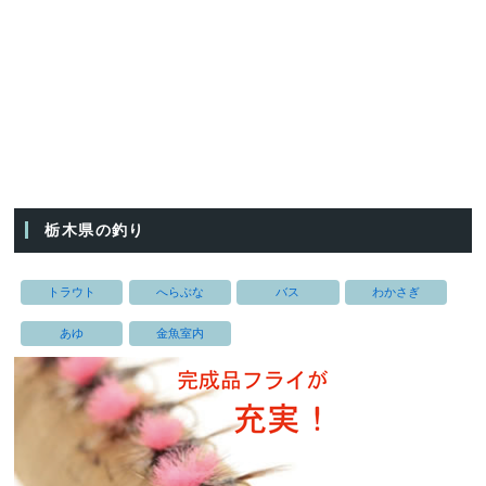
栃木県の釣り
トラウト
へらぶな
バス
わかさぎ
あゆ
金魚室内