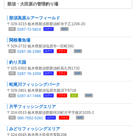
那須・大田原の管理釣り場
那須高原ルアーフィールド
〒329-3215 栃木県那須郡那須町寺子乙1206-20
0287-72-5824
TEL
ルアー
MAP
関根養魚場
〒329-2732 栃木県那須塩原市一区町281
0287-36-2380
TEL
ルアー
フライ
MAP
釣り天国
〒325-0302 栃木県那須郡那須町高久丙1732
0287-76-1059
TEL
ルアー
フライ
MAP
蛇尾川フィッシングパーク
〒329-2801 栃木県那須塩原市蟇沼下6718
0287-47-7466
TEL
ルアー
フライ
えさ
MAP
片平フィッシングエリア
〒324-0515 栃木県那須郡那珂川町片平字後沢1035-2
080-7002-5281
TEL
ルアー
フライ
MAP
みどりフィッシングエリア
〒324-0045 栃木県大田原市実取206