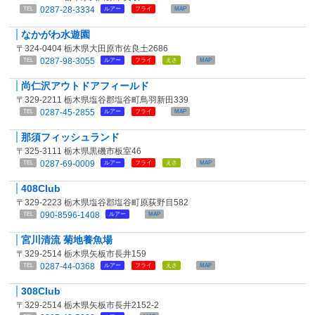
0287-28-3334
TEL
ルアー
フライ
MAP
なかがわ水遊園
〒324-0404 栃木県大田原市佐良土2686
0287-98-3055
TEL
ルアー
フライ
えさ
MAP
尚仁沢アウトドアフィールド
〒329-2211 栃木県塩谷郡塩谷町鳥羽新田339
0287-45-2855
TEL
ルアー
フライ
MAP
那須フィッシュランド
〒325-3111 栃木県黒磯市板室46
0287-69-0009
TEL
ルアー
フライ
えさ
MAP
408Club
〒329-2223 栃木県塩谷郡塩谷町原荻野目582
090-8596-1408
TEL
ルアー
MAP
宮川清流 菊地養魚場
〒329-2514 栃木県矢板市長井159
0287-44-0368
TEL
ルアー
フライ
えさ
MAP
308Club
〒329-2514 栃木県矢板市長井2152-2