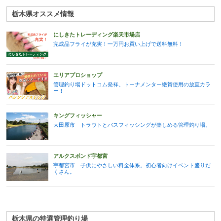
栃木県オススメ情報
にしきたトレーディング楽天市場店
完成品フライが充実！一万円お買い上げで送料無料！
エリアプロショップ
管理釣り場ドットコム発祥。トーナメンター絶賛使用の放直カラ
ー！
キングフィッシャー
大田原市 トラウトとバスフィッシングが楽しめる管理釣り場。
アルクスポンド宇都宮
宇都宮市 子供にやさしい料金体系。初心者向けイベント盛りだ
くさん。
栃木県の特選管理釣り場