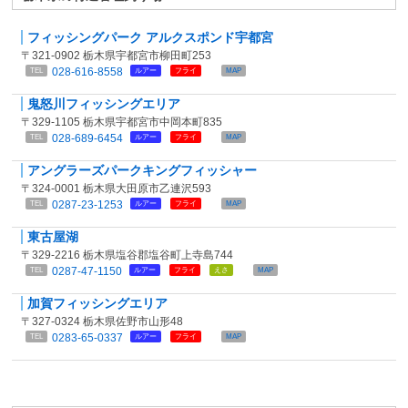
フィッシングパーク アルクスポンド宇都宮
〒321-0902 栃木県宇都宮市柳田町253
028-616-8558
TEL
ルアー
フライ
MAP
鬼怒川フィッシングエリア
〒329-1105 栃木県宇都宮市中岡本町835
028-689-6454
TEL
ルアー
フライ
MAP
アングラーズパークキングフィッシャー
〒324-0001 栃木県大田原市乙連沢593
0287-23-1253
TEL
ルアー
フライ
MAP
東古屋湖
〒329-2216 栃木県塩谷郡塩谷町上寺島744
0287-47-1150
TEL
ルアー
フライ
えさ
MAP
加賀フィッシングエリア
〒327-0324 栃木県佐野市山形48
0283-65-0337
TEL
ルアー
フライ
MAP