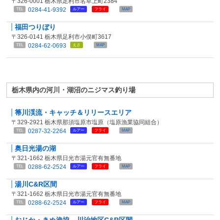
〒326-0001 栃木県足利市名草上町2384
0284-41-9392
TEL
ルアー
フライ
MAP
福田つりぼり
〒326-0141 栃木県足利市小俣町3617
0284-62-0693
TEL
えさ
MAP
栃木県内の河川・湖沼のニジマス釣り場
箒川渓流・キャッチ＆リリースエリア
〒329-2921 栃木県那須塩原市塩原（塩原漁業協同組合）
0287-32-2264
TEL
ルアー
フライ
MAP
奥日光湯の湖
〒321-1662 栃木県日光市湯元官有無番地
0288-62-2524
TEL
ルアー
フライ
MAP
湯川C&R区間
〒321-1662 栃木県日光市湯元官有無番地
0288-62-2524
TEL
ルアー
フライ
MAP
おじか・きぬ漁協 川治地区C&R区間