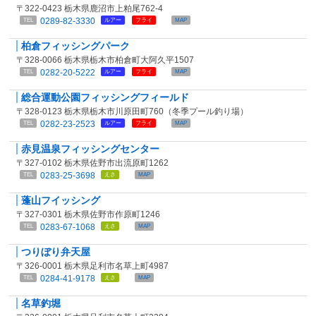
〒322-0423 栃木県鹿沼市上粕尾762-4
0289-82-3330
TEL
ルアー
フライ
MAP
柏倉フィッシングパーク
〒328-0066 栃木県栃木市柏倉町大阿久平1507
0282-20-5222
TEL
ルアー
フライ
MAP
総合運動公園フィッシングフィールド
〒328-0123 栃木県栃木市川原田町760（冬季プール釣り場）
0282-23-2523
TEL
ルアー
フライ
MAP
赤見温泉フィッシングセンター
〒327-0102 栃木県佐野市出流原町1262
0283-25-3698
TEL
えさ
MAP
蓬山フイッシング
〒327-0301 栃木県佐野市作原町1246
0283-67-1068
TEL
えさ
MAP
つりぼり弁天屋
〒326-0001 栃木県足利市名草上町4987
0284-41-9178
TEL
えさ
MAP
名草釣堀