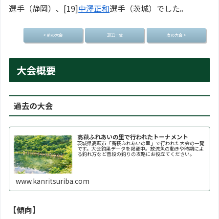
選手（静岡）、[19]
中澤正和
選手（茨城）でした。
< 前の大会
2011一覧
次の大会 >
大会概要
過去の大会
高萩ふれあいの里で行われたトーナメント
茨城県高萩市「高萩ふれあいの里」で行われた大会の一覧
です。大会釣果データを掲載中。放流魚の動きや時期によ
る釣れ方など普段の釣りの攻略にお役立てください。
www.kanritsuriba.com
【傾向】