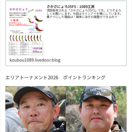
さかさにょろ35FS : 1089工房
次回発売される「さかさにょろ35FS」です。どうぞよろ
しくお願いします。今回はラインアイを横にしています。
横アイにした理由は！簡単に泳ぎの調整ができるので
す！！自分好みの泳ぎ方に調整してください。※何回も曲
げたり戻したりを繰り返すと金属疲労で折れます。※必ず
1
koubou1089.livedoor.blog
エリアトーナメント2026 ポイントランキング