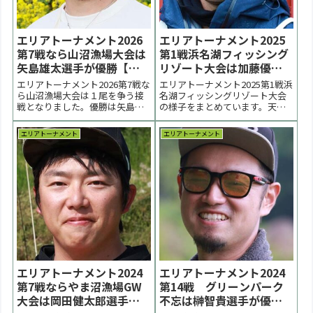
エリアトーナメント2026
エリアトーナメント2025
第7戦なら山沼漁場大会は
第1戦浜名湖フィッシング
矢島雄太選手が優勝【大
リゾート大会は加藤優選
会結果】
手が優勝【大会結果】
エリアトーナメント2026第7戦な
エリアトーナメント2025第1戦浜
ら山沼漁場大会は１尾を争う接
名湖フィッシングリゾート大会
戦となりました。優勝は矢島雄
の様子をまとめています。天候
太選手、２位は川原正之選手、
は予選中は雨だったものの決勝
３位は岡田瑠衣選手でした。 <
はくもりへ変化。終日ローライ
エリアトーナメント
エリアトーナメント
前の大会 2026一覧 次の大会 >4
トの中で行われました。優勝は
月26日（火）ならやま沼GW大会
加藤優選手。２位は柴村貴文選
のエントリーを3/31より開始し
手。３位は石垣真希子選手、清
ます。表彰台 優勝：矢島雄太...
水哲也選手でした。 < 前の大会
2025一覧 次...
エリアトーナメント2024
エリアトーナメント2024
第7戦ならやま沼漁場GW
第14戦 グリーンパーク
大会は岡田健太郎選手が
不忘は榊智貴選手が優勝