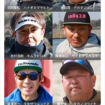
花岡聖仁 ハナオカマサヒト
永田潤 ナガタジュン
木村浩樹 キムラヒロキ
齋藤剛以 サイトウタカユキ
瀧澤真一 タキザワシンイチ
鷹野幸一 タカノコウイチ