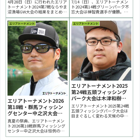
優勝【大会終了】
【大会結果】
4月28日（日）に行われたエリア
7/14（日）、エリアトーナメン
トーナメント2024第7戦ならやま
ト2024第14戦グリーンパーク不
沼漁場GW大会の結果をまとめて
忘大会は榊智貴選手が優勝。２
います。気温28℃、水温21℃。
位は伊藤正樹選手。３位は齋藤
暑さを感じる中で大会は進行し
和誠選手でした。 < 前の大会
エリアトーナメント
エリアトーナメント
ました。優勝は岡田健太郎選
2024一覧 次の大会 >表彰台 優
手、２位は荒井章選手、伊藤祐
勝：榊智貴選手 表彰台 ラーメン
太選手でした。 < 前の大会 2024
賞●決勝トーナメント表 PDF●
一覧 次の大会 >大会結果は4/...
当日の天気 外部リンク・気...
エリアトーナメント2025
第24戦五頭フィッシング
パーク大会は木津和樹選
エリアトーナメント2026
手が優勝【大会結果】
エリアトーナメント2025第24戦
第18戦・群馬フィッシン
五頭フィッシングパーク大会は
グセンター中之沢大会は
目まぐるしく変わる天候の中で
北沢拓也選手が優勝【大
真夏の祭典、エリアトーナメン
行われました。優勝は木津和樹
会速報】
ト2026第18戦群馬フィッシング
選手、２位は川村淳也選手、３
センター中之沢大会は恒例の暑
位は柳真一選手でした。 < 前の
さとの戦いになりました。優勝
大会 2025一覧 次の大会 >表彰台