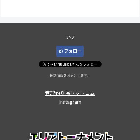
は北沢拓也選手、２位は出山な
優勝：木津和樹選手 表彰台 ラー
お選手、３位は齋藤篤史選手で
メン賞協賛企業：順不同IOS ...
した。 < 前の大会 2026一覧 次の
大会 >更新は月曜日以後となり
ます。表彰台 優勝：北沢拓也選
手 表...
SNS
フォロー
最新情報をお届けします。
管理釣り場ドットコム
Instagram