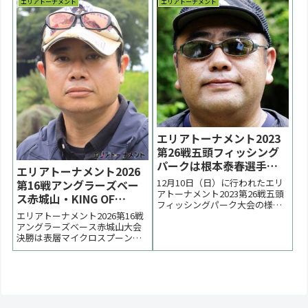
エリアトーナメント
エリアトーナメント
選手、３位は杉山航一朗選手、
の大会 2025一覧 次の大会 >表彰
今村匠太選手でした。 < 前の大
台 優勝：清水洸佑選手 表彰台 ラ
会 2026一覧 次の大会 >表彰台 優
ーメン賞協賛企業：順不同アー
勝：瀧澤真一選手 表彰台 ラーメ
スワン、Angler's Sy...
ン...
エリアトーナメント2023
第26戦五頭フィッシング
パークは根本泰春選手が
エリアトーナメント2026
優勝【大会結果】
12月10日（日）に行われたエリ
第16戦アングラーズベー
アトーナメント2023第26戦五頭
ス赤城山・KING OF
フィッシングパーク大会の様子
SPOONIST+大会は中里元
エリアトーナメント2026第16戦
をまとめています。決勝までボ
紀選手が優勝【大会速
アングラーズベース赤城山大会
トムに残る放流残存を追う展開
決勝は表層マイクロスプーン対
となりました。優勝は根本泰春
報】
決になりました。優勝は中里元
選手。２位は齋藤和誠選手、柳
紀選手でした。２位は同数サド
真一選手でした。 < 前の大会
ンデスの結果、小澤誠選手、３
2023一覧 次の大会 >表彰台優
位はマイクロン佐藤選手でし
勝：根本...
た。 < 前の大会 2026一覧 次の大
会 >更新は月曜日以後となりま