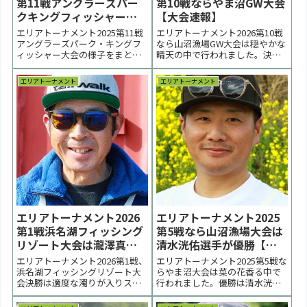
第11戦アングラーズパー
第10戦ならやま沼GW大会
クキングフィッシャーは
【大会速報】
上野翔太選手が優勝【大
エリアトーナメント2025第11戦
エリアトーナメント2026第10戦
会結果】
アングラーズパーク・キングフ
なら山沼漁場GW大会は穏やかな
ィッシャー大会の様子をまとめ
晴天の中で行われました。決勝
ています。決勝戦は初夏らしい
はローライト状況になり、上の
上か下かの両極端の釣りとなり
活性があがる状況になりまし
エリアトーナメント
エリアトーナメント
ました。優勝は表層とボトムの
た。優勝は永田潤選手。２位は
双壁を攻略した上野翔太選手、
古橋亮羽選手。３位は長澤峻央
２位は矢上匠選手、３位は荒木
選手でした。 < 前の大会 2026一
智敬選手でした。 < 前の大会
覧 次の大会 >表彰台 優勝：永田
2025一覧 次の...
潤選手...
エリアトーナメント2026
エリアトーナメント2025
第1戦浜名湖フィッシング
第5戦なら山沼漁場大会は
リゾート大会は瀧澤真一
清水洸佑選手が優勝【大
選手が優勝【大会結果】
会結果】
エリアトーナメント2026第1戦、
エリアトーナメント2025第5戦な
浜名湖フィッシングリゾート大
らやま沼大会は菜の花香る中で
会決勝は適度な濁りが入りスプ
行われました。優勝は清水洸佑
ーン展開となりました。優勝は
選手、２位は沼田和浩選手、３
瀧澤真一選手。２位は宇都温郎
位は丹野裕介選手でした。 < 前