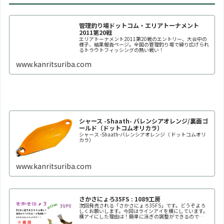
管理釣り場ドットコム・エリアトーナメント
2011第20戦
エリアトーナメント2011第20戦のエントリー、大会中の
様子、結果報告ページ。全国の管理釣り場で繰り広げられ
るトラウトフィッシングの熱い戦い！
www.kanritsuriba.com
シャース -Shaath- バレンシアオレンジ/裏面ゴ
ールド（ドットコムオリカラ）
シャース -Shaath-バレンシアオレンジ（ ドットコムオリ
カラ）
www.kanritsuriba.com
さかさにょろ35FS : 1089工房
次回発売される「さかさにょろ35FS」です。どうぞよろ
しくお願いします。今回はラインアイを横にしています。
横アイにした理由は！簡単に泳ぎの調整ができるので
す！！自分好みの泳ぎ方に調整してください。※何回も曲