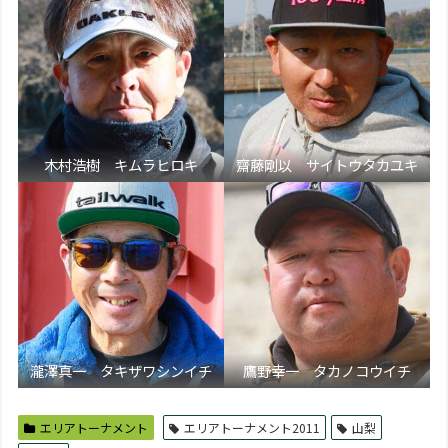
木村浩樹 キムラヒロキ
齋藤剛以 サイトウタカユキ
瀧澤真一 タキザワシンイチ
鷹野幸一 タカノコウイチ
エリアトーナメント
エリアトーナメント2011
山梨