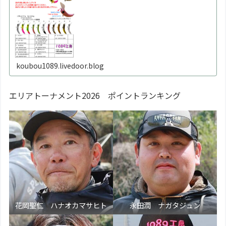
げたり戻したりを繰り返すと金属疲労で折れます。※必ず
1
koubou1089.livedoor.blog
エリアトーナメント2026 ポイントランキング
花岡聖仁 ハナオカマサヒト
永田潤 ナガタジュン