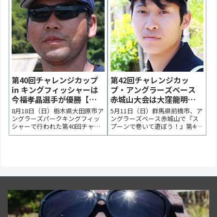
なり樺澤賢太郎選手が優勝しま
した。 < 前の大会 チャレンジカ
ップ 次の大会 >...
第40回チャレンジカップ
第42回チャレンジカッ
in キングフィッシャーは
プ・アングラーズベース
今福孝晶選手が優勝【大
赤城山大会は大窪龍明選
会結果】
手が優勝【大会速報】
8月18日（日）栃木県大田原市ア
5月11日（日）群馬県前橋市、ア
ングラーズパークキングフィッ
ングラーズベース赤城山で『ス
シャーで行われた第40回チャレ
プーンで巻いて遊ぼう！』第42
ンジカップの大会の様子をまと
回チャレンジカップの大会の様
めています。気温32℃の暑さを
子をまとめています。予選から
感じる１日でしたが水温18℃と
強風が吹き荒れる、風に悩まさ
いう良コンディションの中で行
れるハードなコンディションに
われました。活性が残る状況下
なりました。決勝は高活性鱒が
でスプーン中心に強気に攻めた
残る展開となり、大窪龍明選手
今福孝晶選手が優勝...
が優勝しました。 < ...