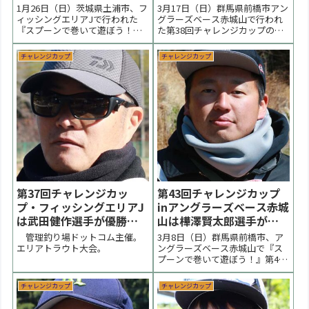
勝【大会結果】
が優勝【大会結果】
1月26日（日）茨城県土浦市、フ
3月17日（日）群馬県前橋市アン
ィッシングエリアJで行われた
グラーズベース赤城山で行われ
『スプーンで巻いて遊ぼう！』
た第38回チャレンジカップの様
第41回チャレンジカップの大会
子をまとめています。朝の気温
の様子をまとめています。朝の
7℃、水温8℃。前日からの暖気
チャレンジカップ
チャレンジカップ
気温0℃と氷点下の冷え込みで難
で池はターンオーバー気味。難
しいコンディションになりまし
しいコンディションの試合にな
た。水温が上がりだした昼過ぎ
りました。優勝は小畑ちはる選
に強気色のスプーン中心に攻め
手でした。 < 前の大会 チャレン
た鈴木巧馬選手が優勝...
ジカップ 次の...
第37回チャレンジカッ
第43回チャレンジカップ
プ・フィッシングエリアJ
inアングラーズベース赤城
は武田健作選手が優勝
山は樺澤賢太郎選手が優
【大会結果】
勝【大会結果】
管理釣り場ドットコム主催。
3月8日（日）群馬県前橋市、ア
エリアトラウト大会。
ングラーズベース赤城山で『ス
プーンで巻いて遊ぼう！』第43
回チャレンジカップの大会の様
子をまとめています。雪代の影
チャレンジカップ
チャレンジカップ
響で水温が上がらない１日でし
た。決勝はボトムを探る展開と