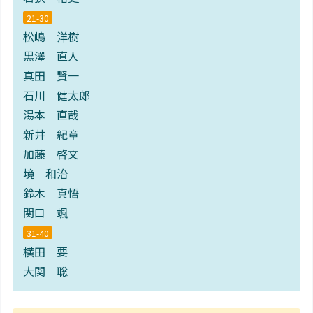
21-30
松嶋 洋樹
黒澤 直人
真田 賢一
石川 健太郎
湯本 直哉
新井 紀章
加藤 啓文
境 和治
鈴木 真悟
関口 颯
31-40
横田 要
大関 聡