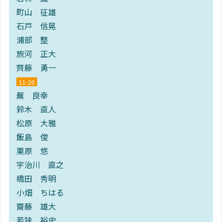
町山 征雄
石戸 信晃
浦部 整
旅河 正大
齊藤 勇一
11-20
蕪 良幸
鈴木 直人
松原 大雅
飯島 俊
栗原 悠
宇治川 直之
橋田 秀明
小畑 ちはる
齋藤 雄大
若狭 裕史