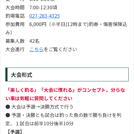
大会時間 7:00-12:30頃
釣場電話
027-283-4325
参加費用 6,000円（※半日(12時まで)釣券・傷害保険込
み）
募集人数 42名
大会進行
こちら
をご覧ください
大会形式
「楽しく釣る」「大会に慣れる」がコンセプト。分らな
い事は気軽に質問してください
● 大会は予選→決勝方式で行う
● 予選・決勝とも試合は釣った魚の数で勝ち負けを判
定、１試合は前半10分後半10分
【予選】