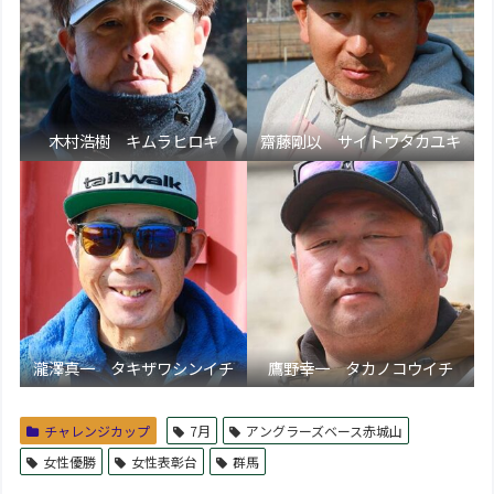
木村浩樹 キムラヒロキ
齋藤剛以 サイトウタカユキ
瀧澤真一 タキザワシンイチ
鷹野幸一 タカノコウイチ
チャレンジカップ
7月
アングラーズベース赤城山
女性優勝
女性表彰台
群馬