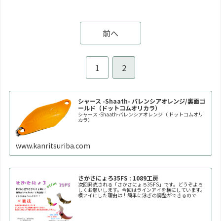
前へ
1
2
シャース -Shaath- バレンシアオレンジ/裏面ゴ
ールド（ドットコムオリカラ）
シャース -Shaath-バレンシアオレンジ（ ドットコムオリ
カラ）
www.kanritsuriba.com
さかさにょろ35FS : 1089工房
次回発売される「さかさにょろ35FS」です。どうぞよろ
しくお願いします。今回はラインアイを横にしています。
横アイにした理由は！簡単に泳ぎの調整ができるので
す！！自分好みの泳ぎ方に調整してください。※何回も曲
げたり戻したりを繰り返すと金属疲労で折れます。※必ず
1