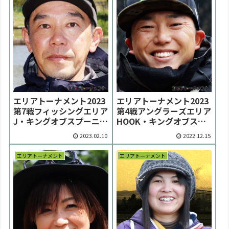
エリアトーナメント2023
エリアトーナメント2023
第7戦フィッシングエリア
第4戦アングラーズエリア
J・キングオブスプーニス
HOOK・キングオブスプ
トは花岡聖仁選手が優勝
ーニストは岡田健太郎選
2023.02.10
2022.12.15
【大会結果】
手が勝利【大会結果】
エリアトーナメント
エリアトーナメント