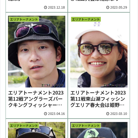
選手が優勝【大会終了】
2023.12.18
2023.05.29
エリアトーナメント
エリアトーナメント
エリアトーナメント2023
エリアトーナメント2023
第12戦アングラーズパー
第11戦東山湖フィッシン
クキングフィッシャー大
グエリア春大会は姫野瑠
会は渡辺元気選手が初優
衣選手が初優勝【大会結
2023.04.16
2023.03.10
勝【大会結果】
果】
エリアトーナメント
エリアトーナメント