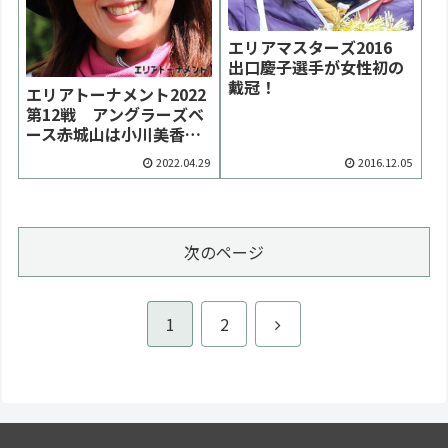
エリアマスターズ2016
出口慶子選手が女性初の
戴冠！
エリアトーナメント2022
第12戦 アングラーズベ
ース赤城山は小川美香選
手が初優勝【大会結果】
2022.04.29
2016.12.05
次のページ
次
1
2
へ