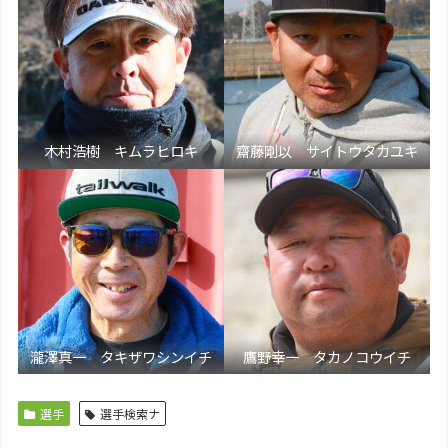
木村浩樹 キムラヒロキ
齋藤剛以 サイトウタカユキ
瀧澤真一 タキザワシンイチ
鷹野幸一 タカノコウイチ
選手
選手検索ナ