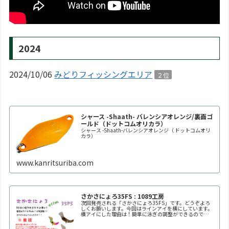
2024
2024/10/06
みどりフィッシングエリア
２位
シャース -Shaath- バレンシアオレンジ/裏面ゴ
ールド（ドットコムオリカラ）
シャース -Shaath-バレンシアオレンジ（ ドットコムオリ
カラ）
www.kanritsuriba.com
さかさにょろ35FS : 1089工房
次回発売される「さかさにょろ35FS」です。どうぞよろ
しくお願いします。今回はラインアイを横にしています。
横アイにした理由は！簡単に泳ぎの調整ができるので
す！！自分好みの泳ぎ方に調整してください。※何回も曲
げたり戻したりを繰り返すと金属疲労で折れます。※必ず