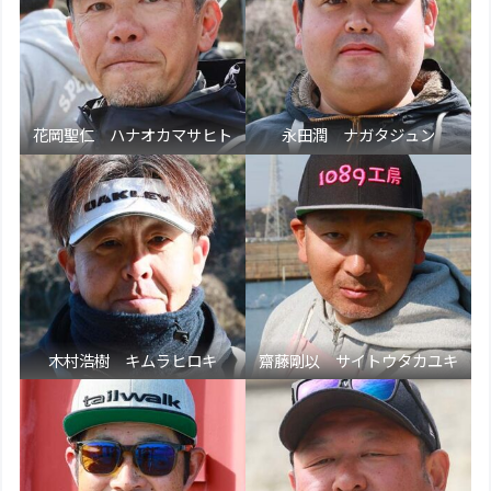
花岡聖仁 ハナオカマサヒト
永田潤 ナガタジュン
木村浩樹 キムラヒロキ
齋藤剛以 サイトウタカユキ