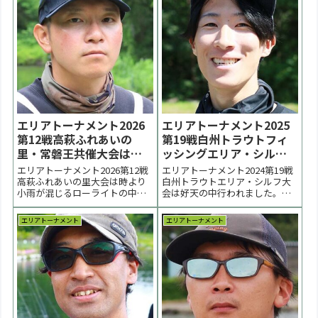
エリアトーナメント2026
エリアトーナメント2025
第12戦高萩ふれあいの
第19戦白州トラウトフィ
里・常磐王共催大会は渡
ッシングエリア・シルフ
辺元気選手が優勝【大会
大会はマイクロン佐藤選
エリアトーナメント2026第12戦
エリアトーナメント2024第19戦
終了】
手が優勝【大会速報】
高萩ふれあいの里大会は時より
白州トラウトエリア・シルフ大
小雨が混じるローライトの中で
会は好天の中行われました。優
行われました。今年は決勝を２
勝はマイクロン佐藤選手、２位
号池で行い、引き出しを競う展
は木村信人選手、３位は大木洋
エリアトーナメント
エリアトーナメント
開となりました。優勝は渡辺元
一郎選手でした。 < 前の大会
気選手、２位はマイクロン佐藤
2025一覧 次の大会 >大会結果の
選手、３位は藤田裕也選手でし
情報更新は9/29（月）以後順次
た。 < 前の大会 2026一覧 次の大
行います。TKポイント 第19戦
会 >表彰...
分...