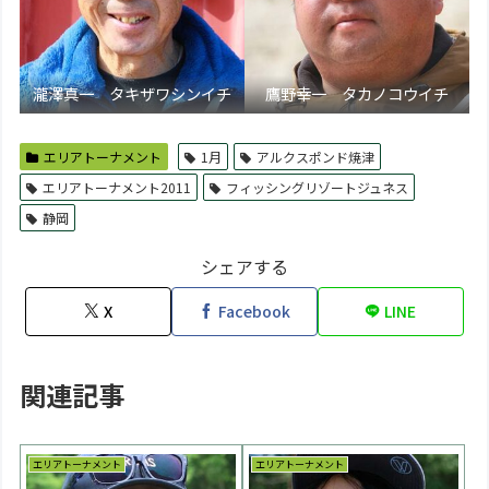
瀧澤真一 タキザワシンイチ
鷹野幸一 タカノコウイチ
エリアトーナメント
1月
アルクスポンド焼津
エリアトーナメント2011
フィッシングリゾートジュネス
静岡
シェアする
X
Facebook
LINE
関連記事
エリアトーナメント
エリアトーナメント