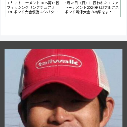
会はシバタユウヤ選手が
【大会結果】
エリアトーナメント2025第15戦
5月26日（日）に行われたエリア
優勝【大会速報】
フィッシングサンクチュアリ
トーナメント2024第9戦アルクス
3RDポンド大会優勝はシバタユ
ポンド焼津大会の結果をまとめ
ウヤ選手、２位は辻村和貴選
ています。優勝は鈴木亮太選手
手、３位は竹中祐佳里選手でし
でした。２位は藤岡梢選手、阿
た。 < 前の大会 2025一覧 次の大
部貴樹選手でした。 < 前の大会
会 >【大会結果・詳細につい
2024一覧 次の大会 >表彰台優
て】更新は火曜日以後になりま
勝：鈴木亮太選手表彰台ラーメ
す。point1位 シバタユウヤ
ン賞協賛企業 IOSFactory...
30p...