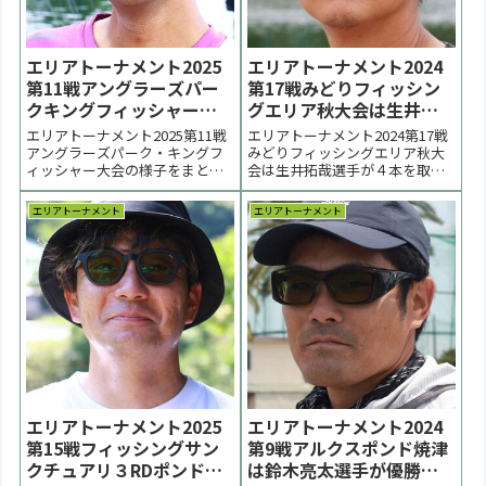
エリアトーナメント2025
エリアトーナメント2024
第11戦アングラーズパー
第17戦みどりフィッシン
クキングフィッシャーは
グエリア秋大会は生井拓
上野翔太選手が優勝【大
哉選手が優勝【大会結
エリアトーナメント2025第11戦
エリアトーナメント2024第17戦
会結果】
果】
アングラーズパーク・キングフ
みどりフィッシングエリア秋大
ィッシャー大会の様子をまとめ
会は生井拓哉選手が４本を取っ
ています。決勝戦は初夏らしい
て初優勝。２位は１本差で長澤
上か下かの両極端の釣りとなり
峻央選手、近藤英大選手でし
エリアトーナメント
エリアトーナメント
ました。優勝は表層とボトムの
た。 < 前の大会 2024一覧 次の大
双壁を攻略した上野翔太選手、
会 >更新は火曜以後になりま
２位は矢上匠選手、３位は荒木
す。予めご了承ください。表彰
智敬選手でした。 < 前の大会
台 優勝：生井拓哉選手 表彰台 ラ
2025一覧 次の...
ーメン...
エリアトーナメント2025
エリアトーナメント2024
第15戦フィッシングサン
第9戦アルクスポンド焼津
クチュアリ３RDポンド大
は鈴木亮太選手が優勝