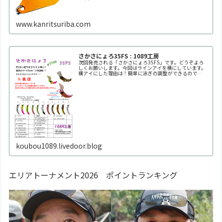
www.kanritsuriba.com
さかさにょろ35FS : 1089工房
次回発売される「さかさにょろ35FS」です。どうぞよろ
しくお願いします。今回はラインアイを横にしています。
横アイにした理由は！簡単に泳ぎの調整ができるので
す！！自分好みの泳ぎ方に調整してください。※何回も曲
げたり戻したりを繰り返すと金属疲労で折れます。※必ず
1
koubou1089.livedoor.blog
エリアトーナメント2026 ポイントランキング