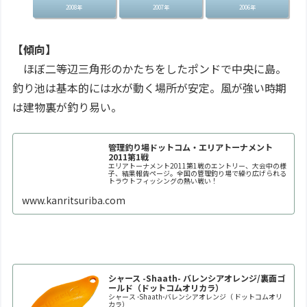
2008年
2007年
2006年
【傾向】
ほぼ二等辺三角形のかたちをしたポンドで中央に島。
釣り池は基本的には水が動く場所が安定。風が強い時期
は建物裏が釣り易い。
管理釣り場ドットコム・エリアトーナメント
2011第1戦
エリアトーナメント2011第1戦のエントリー、大会中の様
子、結果報告ページ。全国の管理釣り場で繰り広げられる
トラウトフィッシングの熱い戦い！
www.kanritsuriba.com
シャース -Shaath- バレンシアオレンジ/裏面ゴ
ールド（ドットコムオリカラ）
シャース -Shaath-バレンシアオレンジ（ ドットコムオリ
カラ）