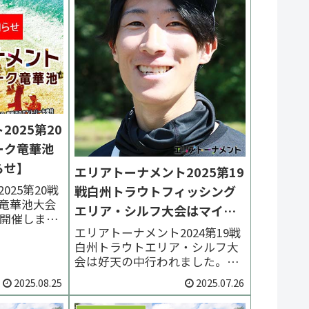
025第20
ーク竜華池
らせ】
エリアトーナメント2025第19
25第20戦
戦白州トラウトフィッシング
竜華池大会
エリア・シルフ大会はマイク
に開催しま
ロン佐藤選手が優勝【大会速
エリアトーナメント2024第19戦
エントリー
白州トラウトエリア・シルフ大
:00より開始
報】
会は好天の中行われました。優
2025一覧 次
勝はマイクロン佐藤選手、２位
り】10/24
2025.08.25
2025.07.26
は木村信人選手、３位は大木洋
リアトーナメン
一郎選手でした。 < 前の大会