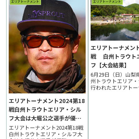
エリアトーナメント
エリアトーナメント
門選手、３位は廣瀬寿仁選手で
した。 < 前の大会 2026一覧 次
の大会 >表彰台 優勝：鷹野幸一
選手 表彰...
エリアトーナメント2
戦 白州トラウト
フ【大会結果】
6月29日（日）山梨
州トラウトエリア・
行われたエリアトー
2014第18戦の様子
エリアトーナメント2024第18
ます。優勝は栗田守
野）、２位は古川洋
戦白州トラウトエリア・シル
野）、３位は松田圭
フ大会は大堀公之選手が優勝
知）でした。 < 前の大
【大会結果】
覧 次の大会 >大会
エリアトーナメント2024第18戦
ンタビ...
白州トラウトエリア・シルフ大