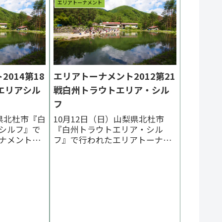
エリアトーナメント
2025一覧 次の大会 >大会結果の
情報更新は9/29（月）以後順次
行います。TKポイント 第19戦
分...
014第18
エリアトーナメント2012第21
エリアシル
戦白州トラウトエリア・シル
フ
県北杜市『白
10月12日（日）山梨県北杜市
シルフ』で
『白州トラウトエリア・シル
ナメント
フ』で行われたエリアトーナメ
をまとめてい
ント2012第21戦の様子をまとめ
男選手（長
ています。優勝は田中英樹選
介選手（長
手、２位は渡辺和行選手、３位
司選手（愛
は大堀公之選手でした。 < 前の
会 2014一
大会 2012一覧 次の大会 >公式ペ
ページ優勝イ
ージ優勝インタビュー決勝ハイ
ライト