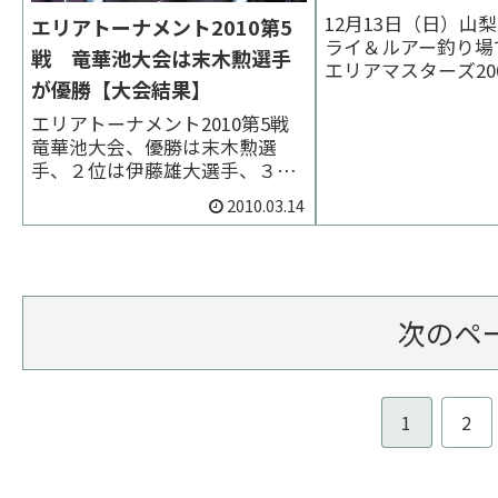
12月13日（日）山
エリアトーナメント2010第5
ライ＆ルアー釣り場
戦 竜華池大会は末木勲選手
エリアマスターズ20
が優勝【大会結果】
子をまとめています
藤満選手（東京）、
エリアトーナメント2010第5戦
幸樹選手（三重、ミ
竜華池大会、優勝は末木勲選
スト）、３位は伊藤
手、２位は伊藤雄大選手、３位
（静岡）でした。 <
は小林紀之選手でした。 < 前の
2010.03.14
MASTERS 翌年 >
大会 2010一覧 次の大会 >優勝者
ページ
インタビュー優勝コメント末木
勲/SUEKI ISAOドーナのチャー
トグリーンを底まで沈めての巻
き上げとクラピーを早巻きでア
次のペ
ピ...
1
2