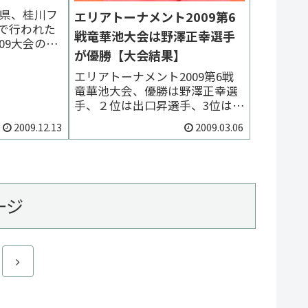
梨県、桂川フ
エリアトーナメント2009第6
で行われた
戦竜華池大会は野澤正幸選手
09大会の様
が優勝【大会結果】
。優勝は近
２位は後藤
エリアトーナメント2009第6戦
ッドフォレ
竜華池大会、優勝は野澤正幸選
雄大選手
手、２位は出口昇選手、3位は小
 前年
林紀之選手でした。 < 前の大会
2009.12.13
2009.03.06
過去の大会大会
2009一覧 次の大会 >予選 朝か
ら雲ひとつなく風もない抜ける
ような快晴。前日の雨と冷え込
みの影響で池はささ濁り。前日
放流の魚も動かないという厳し
ージ
い状況の...
次
へ