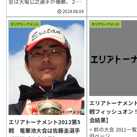
会は大堀公之選手が優勝。２位
は末木美保選手、姫野瑠衣選手
2024.08.04
でした。 < 前の大会 2024一覧
次の大会 >表彰台 優勝：大堀公
エリアトーナメント
エリアトーナメント
之選手 表彰台 ラーメン賞●決勝
トーナメント表 PDF●予選集計
表 PDF●当日の天気 外部...
エリアトーナメント2
戦フィッシュオン
会結果】
エリアトーナメント2012第5
< 前の大会 2011一
戦 竜華池大会は佐藤圭選手
旧ページ