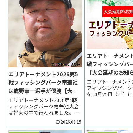
エリアトーナメント2
戦フィッシングパ
【大会延期のお知
エリアトーナメント2026第5
エリアトーナメント20
戦フィッシングパーク竜華池
フィッシングパーク
は鷹野幸一選手が優勝【大会
を10月25日（土）
結果】
エリアトーナメント2026第5戦
す。インターネット
フィッシングパーク竜華池大会
を9月30日（火）20
は好天の中で行われました。決
します。 < 前の大会 
勝はボトム着底からの短い区間
の大会 >【大会運営よ
2026.01.15
の巻き勝負になりました。優勝
9:30発表NEW!エ
は鷹野幸一選手、２位は陶山玖
ト2025...