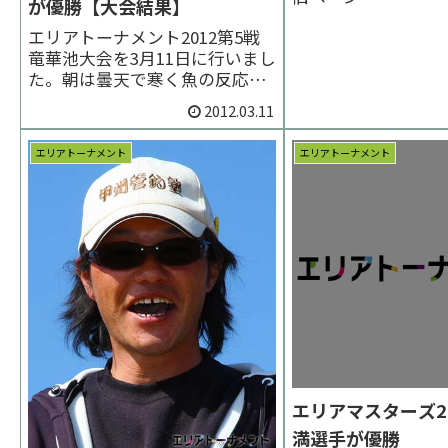
が優勝【大会結果】
エリアトーナメント2012第5戦
竜華池大会を3月11日に行いまし
た。朝は曇天で寒く魚の反応が
悪かったものの、晴れ間が出だ
2012.03.11
すと活性が上がりだし、尻上が
りに釣果を伸ばす１日でした。
エリアトーナメント
エリアトーナメント
優勝は佐藤圭選手、２位は今村
賢一選手、３位は平島武宏選手
でした。 < 前の大会 2012一覧
次の大会 ...
エリアマスターズ2
満選手が優勝