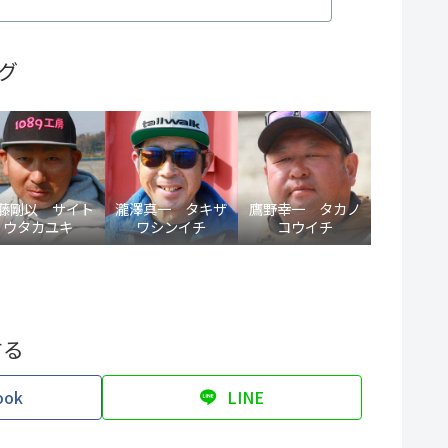
グ
藤剛以 サイト
瀧澤真一 タキザ
鷹野幸一 タカノ
ウタカユキ
ワシンイチ
コウイチ
する
ook
LINE