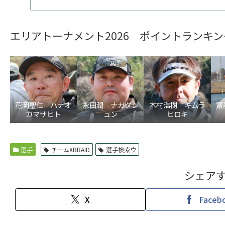
エリアトーナメント2026 ポイントランキン
花岡聖仁 ハナオ
永田潤 ナガタジ
木村浩樹 キムラ
齋
カマサヒト
ュン
ヒロキ
選手
チームXBRAID
選手検索ウ
シェア
X
Faceb