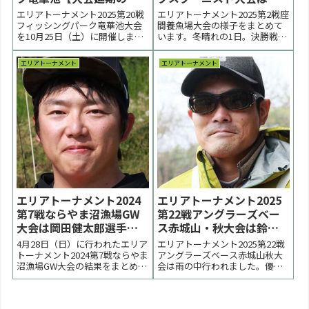
知らせ】
島達也選手が優勝【大会
エリアトーナメント2025第20戦
エリアトーナメント2025第2戦座
結果】
フィッシングパーク竜華池大会
間養魚場大会の様子をまとめて
を10月25日（土）に開催しま
います。冬晴れの1日。決勝戦は
す。インターネットエントリー
冬の座間養魚場恒例の爆風の中
を9月30日（火）20:00より開始
で行われました。優勝は大島達
エリアトーナメント
エリアトーナメント
します。 < 前の大会 2025一覧 次
也選手、２位は僅差で野藤達也
の大会 >【大会運営より】10/24
選手、秋元朝弘選手、近藤史都
9:30発表NEW!エリアトーナメン
選手でした。 < 前の大会 2025一
ト2025...
覧 次の大会 >表彰台 優勝：大島
達也...
エリアトーナメント2024
エリアトーナメント2025
第7戦ならやま沼漁場GW
第22戦アングラーズベー
大会は岡田健太郎選手が
ス赤城山・秋大会は鈴木
優勝【大会終了】
亮太選手が優勝【大会速
4月28日（日）に行われたエリア
エリアトーナメント2025第22戦
報】
トーナメント2024第7戦ならやま
アングラーズベース赤城山秋大
沼漁場GW大会の結果をまとめて
会は雨の中行われました。優勝
います。気温28℃、水温21℃。
は鈴木亮太選手、２位は池淳一
暑さを感じる中で大会は進行し
選手、３位は小畑ちはる選手で
ました。優勝は岡田健太郎選
した。 < 前の大会 2025一覧 次の