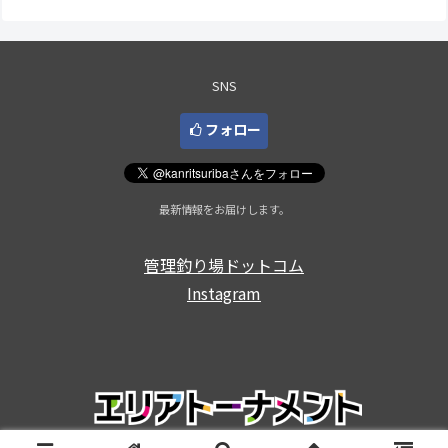
手、２位は荒井章選手、伊藤祐
大会 >表彰台 優勝：鈴木亮太選
太選手でした。 < 前の大会 2024
手 表彰台 ラーメン賞協賛企業：
一覧 次の大会 >大会結果は4/...
順不同IOS FACTORY、...
SNS
フォロー
最新情報をお届けします。
管理釣り場ドットコム
Instagram