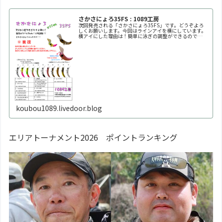
さかさにょろ35FS : 1089工房
次回発売される「さかさにょろ35FS」です。どうぞよろ
しくお願いします。今回はラインアイを横にしています。
横アイにした理由は！簡単に泳ぎの調整ができるので
す！！自分好みの泳ぎ方に調整してください。※何回も曲
げたり戻したりを繰り返すと金属疲労で折れます。※必ず
1
koubou1089.livedoor.blog
エリアトーナメント2026 ポイントランキング