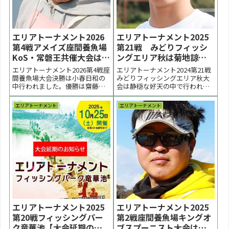
エリアトーナメント2026
エリアトーナメント2025
第4戦アメイズ座間養魚場
第21戦 みどりフィッシ
KoS・常磐王共催大会は齋
ングエリア秋は菊地諒大
藤剛以選手が優勝【大会
選手が優勝【大会結果】
エリアトーナメント2026第4戦座
エリアトーナメント2024第21戦
結果】
間養魚場大会決勝は小春日和の
みどりフィッシングエリア秋大
中行われました。優勝は齋藤剛
会は静穏な好天の中で行われま
以選手、２位は斉藤征泰選手、
した。優勝は菊地諒大選手、２
３位は花岡聖仁選手でした。 <
位は大木洋一郎選手、３位は上
エリアトーナメント
エリアトーナメント
前の大会 2026一覧 次の大会 >表
野翔太選手でした。 < 前の大会
彰台 優勝：齋藤剛以選手 表彰台
2025一覧 次の大会 >表彰台 優
ラーメン賞協賛企業 株式会社ヤ
勝：菊地諒大選手 表彰台 ラーメ
リエ / VARIVAS /...
ン賞協賛企業：順不同IOS FA...
エリアトーナメント2025
エリアトーナメント2025
第20戦フィッシングパー
第2戦座間養魚場キングオ
ク竜華池【大会延期のお
ブスプーニスト大会は大