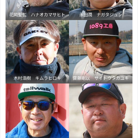
花岡聖仁 ハナオカマサヒト
永田潤 ナガタジュン
木村浩樹 キムラヒロキ
齋藤剛以 サイトウタカユキ