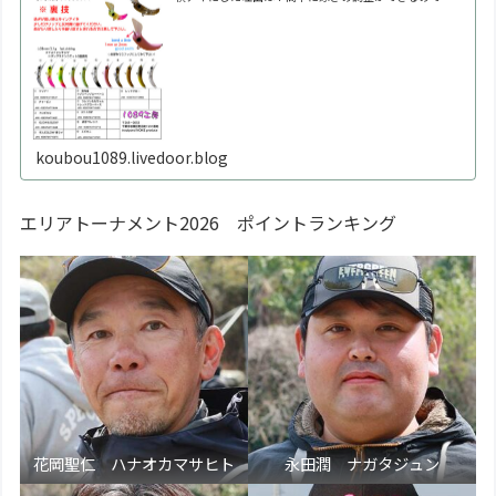
す！！自分好みの泳ぎ方に調整してください。※何回も曲
げたり戻したりを繰り返すと金属疲労で折れます。※必ず
1
koubou1089.livedoor.blog
エリアトーナメント2026 ポイントランキング
花岡聖仁 ハナオカマサヒト
永田潤 ナガタジュン