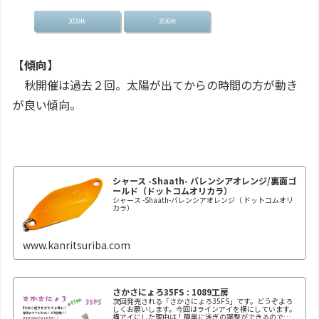
2020秋
2016秋
【傾向】
秋開催は過去２回。太陽が出てからの時間の方が動き
が良い傾向。
シャース -Shaath- バレンシアオレンジ/裏面ゴ
ールド（ドットコムオリカラ）
シャース -Shaath-バレンシアオレンジ（ ドットコムオリ
カラ）
www.kanritsuriba.com
さかさにょろ35FS : 1089工房
次回発売される「さかさにょろ35FS」です。どうぞよろ
しくお願いします。今回はラインアイを横にしています。
横アイにした理由は！簡単に泳ぎの調整ができるので