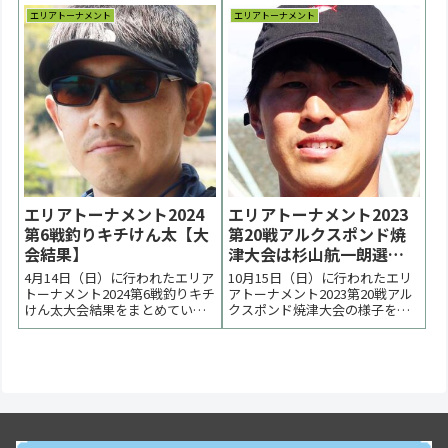
巻き勝負になりました。優勝は
上か下かの両極端の釣りとなり
エリアトーナメント
エリアトーナメント
鷹野幸一選手、２位は陶山玖門
ました。優勝は表層とボトムの
選手、３位は廣瀬寿仁選手でし
双壁を攻略した上野翔太選手、
た。 < 前の大会 2026一覧 次の大
２位は矢上匠選手、３位は荒木
会 >表彰台 優勝：鷹野幸一選手
智敬選手でした。 < 前の大会
表彰...
2025一覧 次の...
エリアトーナメント2024
エリアトーナメント2023
第6戦釣りキチけん太【大
第20戦アルクスポンド焼
会結果】
津大会は杉山航一朗選手
が優勝【大会結果】
4月14日（日）に行われたエリア
10月15日（日）に行われたエリ
トーナメント2024第6戦釣りキチ
アトーナメント2023第20戦アル
けん太大会結果をまとめていま
クスポンド焼津大会の様子をま
す。桜満開、春の陽気の中で大
とめています。晴れ上がった決
会は進行しました。優勝は境和
勝戦は西側休憩所前を使用。優
治選手、２位は根本泰春選手、
勝は杉山航一朗選手、２位は上
３位は中里元紀選手でした。 <
田悠太郎選手、３位は小堀誠選
前の大会 2024一覧 次の大会 >表
手、津田雅利選手、西形圭紀選
彰台優勝：境和治選手表彰台ラ
手でした。 < 前の大会 2023一覧
ーメ...
次の大...