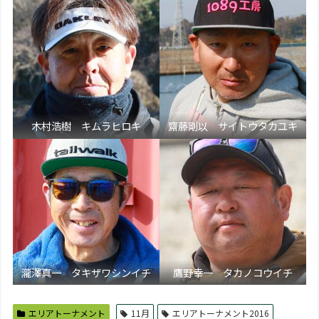
木村浩樹 キムラヒロキ
齋藤剛以 サイトウタカユキ
瀧澤真一 タキザワシンイチ
鷹野幸一 タカノコウイチ
エリアトーナメント
11月
エリアトーナメント2016