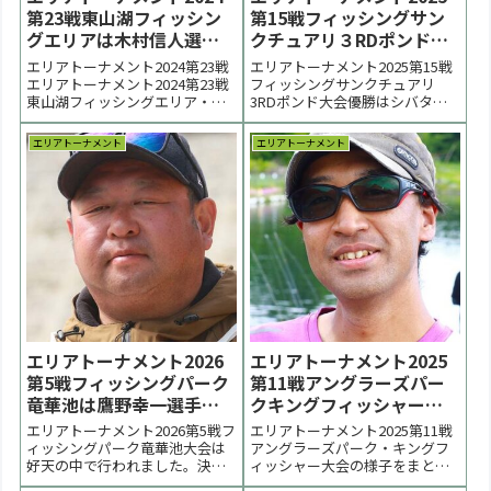
第23戦東山湖フィッシン
第15戦フィッシングサン
グエリアは木村信人選手
クチュアリ３RDポンド大
が優勝【大会結果】
会はシバタユウヤ選手が
エリアトーナメント2024第23戦
エリアトーナメント2025第15戦
優勝【大会速報】
エリアトーナメント2024第23戦
フィッシングサンクチュアリ
東山湖フィッシングエリア・大
3RDポンド大会優勝はシバタユ
会は１２月らしい冷え込みの中
ウヤ選手、２位は辻村和貴選
で行われボトム優勢の展開とな
手、３位は竹中祐佳里選手でし
エリアトーナメント
エリアトーナメント
りました。優勝は木村信人選
た。 < 前の大会 2025一覧 次の大
手、２位は茂木健選手、足立剛
会 >【大会結果・詳細につい
宗選手でした。 < 前の大会 2024
て】更新は火曜日以後になりま
一覧 次の大会 >表彰台 優勝：木
す。point1位 シバタユウヤ
村...
30p...
エリアトーナメント2026
エリアトーナメント2025
第5戦フィッシングパーク
第11戦アングラーズパー
竜華池は鷹野幸一選手が
クキングフィッシャーは
優勝【大会結果】
上野翔太選手が優勝【大
エリアトーナメント2026第5戦フ
エリアトーナメント2025第11戦
会結果】
ィッシングパーク竜華池大会は
アングラーズパーク・キングフ
好天の中で行われました。決勝
ィッシャー大会の様子をまとめ
はボトム着底からの短い区間の
ています。決勝戦は初夏らしい