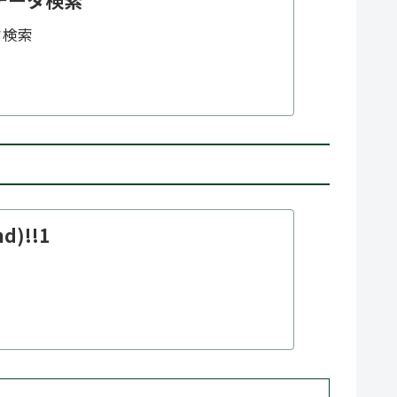
データ検索
タ検索
nd)!!1