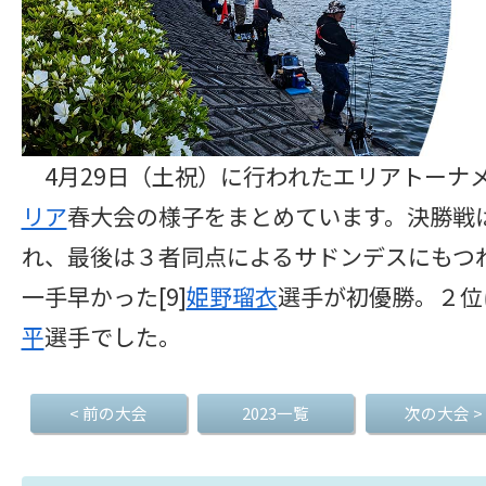
4月29日（土祝）に行われたエリアトーナメン
リア
春大会の様子をまとめています。決勝戦
れ、最後は３者同点によるサドンデスにもつ
一手早かった[9]
姫野瑠衣
選手が初優勝。２位は
平
選手でした。
< 前の大会
2023一覧
次の大会 >