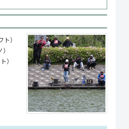
フト）
ノ）
フト）