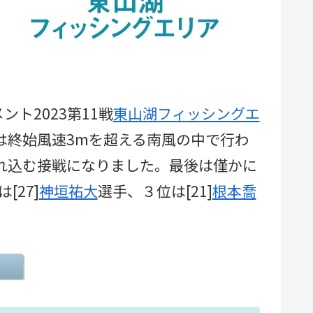
ト2023第11戦
東山湖フィッシングエ
は終始風速3mを超える南風の中で行わ
れ込む接戦になりました。最後は僅かに
[27]
神垣祐大
選手、３位は[21]
根本喬