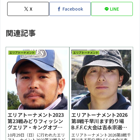
X
Facebook
LINE
関連記事
エリアトーナメント
エリアトーナメント
エリアトーナメント2023
エリアトーナメント2026
第23戦みどりフィッシン
第8戦千早川ます釣り場
グエリア・キングオブス
B.F.F.C大会は吉永宗選手
プーニストは相馬宏至選
が優勝【大会結果】
10月29日（日）に行われたエリ
エリアトーナメント2026第8戦千
手が優勝【大会結果】
アトーナメント2023第23戦みど
早川ます釣り場B.F.F.C大会は吉