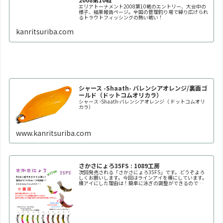
エリアトーナメント2008第10戦のエントリー、大会中の
様子、結果報告ページ。全国の管理釣り場で繰り広げられ
るトラウトフィッシングの熱い戦い！
kanritsuriba.com
シャース -Shaath- バレンシアオレンジ/裏面ゴ
ールド（ドットコムオリカラ）
シャース -Shaath-バレンシアオレンジ（ ドットコムオリ
カラ）
www.kanritsuriba.com
さかさにょろ35FS : 1089工房
次回発売される「さかさにょろ35FS」です。どうぞよろ
しくお願いします。今回はラインアイを横にしています。
横アイにした理由は！簡単に泳ぎの調整ができるので
す！！自分好みの泳ぎ方に調整してください。※何回も曲
げたり戻したりを繰り返すと金属疲労で折れます。※必ず
1