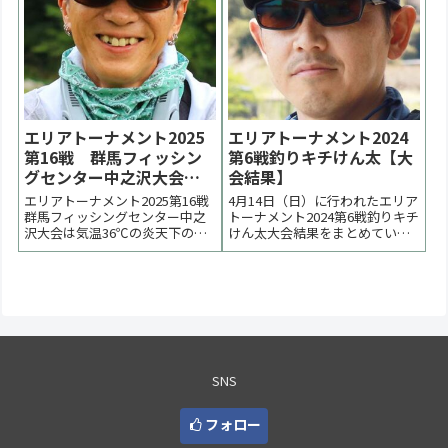
予...
エリアトーナメント2025
エリアトーナメント2024
第16戦 群馬フィッシン
第6戦釣りキチけん太【大
グセンター中之沢大会は
会結果】
大関聡選手が優勝【大会
エリアトーナメント2025第16戦
4月14日（日）に行われたエリア
速報】
群馬フィッシングセンター中之
トーナメント2024第6戦釣りキチ
沢大会は気温36℃の炎天下の中
けん太大会結果をまとめていま
の試合となりました。優勝は大
す。桜満開、春の陽気の中で大
関聡選手、２位は齋藤篤史選
会は進行しました。優勝は境和
手、３位は根本泰春選手でし
治選手、２位は根本泰春選手、
た。 < 前の大会 2025一覧 次の大
３位は中里元紀選手でした。 <
会 >2025TKポイント(16戦分)大
前の大会 2024一覧 次の大会 >表
関聡 30PT齋藤篤史 26...
彰台優勝：境和治選手表彰台ラ
ーメ...
SNS
フォロー