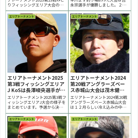
りフィッシングエリア大会の様
永宗選手が優勝しました。２位
子をまとめています。秋大会は
は安田宏選手、３位は武井智洋
キングオブスプーニストルール
選手でした。 < 前の大会 2026一
エリアトーナメント
エリアトーナメント
で行われました。優勝は相馬宏
覧 次の大会 >表彰台 優勝：吉永
至選手。２位は橋本晃史選手。
宗選手 表彰台 ラーメン賞協賛企
３位は圷紘夢選手、相馬成光選
業 株式会社ヤリエ / VARIVAS /
手でした。 < 前の大会 2023一覧
IOS...
次の大...
エリアトーナメント2025
エリアトーナメント2024
第3戦フィッシングエリア
第20戦アングラーズベー
J KoSは長澤峻央選手が優
ス赤城山大会は茂木健選
勝【大会速報】
手が優勝【大会速報】
エリアトーナメント2025第3戦フ
エリアトーナメント2024第20戦
ィッシングエリアJ大会の様子を
アングラーズベース赤城山大会
まとめています。予選から決勝
は１２月らしい冷え込みの中で
まで春らしい回遊パターンの１
行われました。優勝は茂木健選
日となりました。優勝は長澤峻
手、２位は菊地真二選手、新井
エリアトーナメント
エリアトーナメント
央選手、２位は橋本尚史選手、
紀章選手でした。 < 前の大会
高岡悠毅選手でした。 < 前の大
2024一覧 次の大会 >表彰台 優
会 2025一覧 次の大会 >【大会結
勝：茂木健選手 表彰台 ラーメン
果】3/2 NEW!長澤峻央選手が...
賞●決勝トーナメント表 PDF●