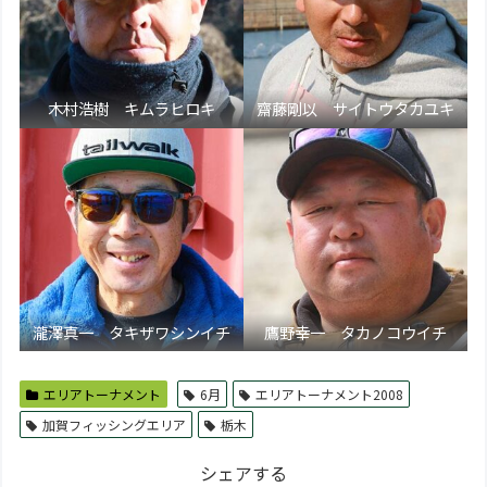
木村浩樹 キムラヒロキ
齋藤剛以 サイトウタカユキ
瀧澤真一 タキザワシンイチ
鷹野幸一 タカノコウイチ
エリアトーナメント
6月
エリアトーナメント2008
加賀フィッシングエリア
栃木
シェアする